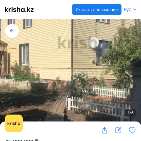
Рус
Скачать приложение
1
/
6