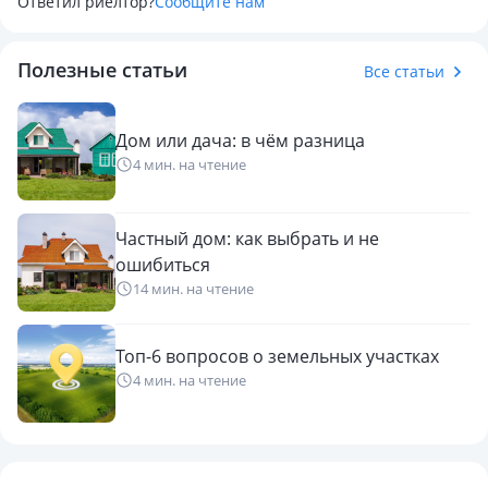
Ответил риелтор?
Сообщите нам
покупателю. Продажа от собственника. Категория
земельного участка- СНТ. можно посмотреть по
Полезные статьи
видеосвязи.
Все статьи
Дом или дача: в чём разница
4 мин. на чтение
Частный дом: как выбрать и не
ошибиться
14 мин. на чтение
Топ-6 вопросов о земельных участках
4 мин. на чтение