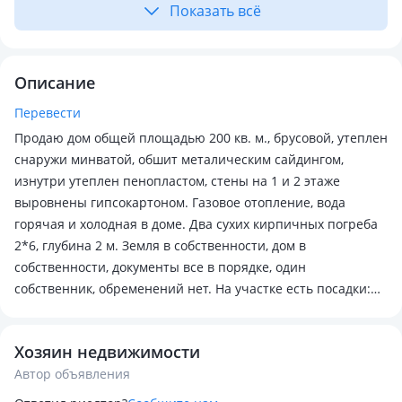
Показать всё
Описание
Перевести
Продаю дом общей площадью 200 кв. м., брусовой, утеплен
снаружи минватой, обшит металическим сайдингом,
изнутри утеплен пенопластом, стены на 1 и 2 этаже
выровнены гипсокартоном. Газовое отопление, вода
горячая и холодная в доме. Два сухих кирпичных погреба
2*6, глубина 2 м. Земля в собственности, дом в
собственности, документы все в порядке, один
собственник, обременений нет. На участке есть посадки:
яблони, вишня, малина, облепиха, смородина, слива. Двор
выложен бетонными плитами, забор из профнастила.
Хозяин недвижимости
гараж со смотровой ямой и летняя кухня, пол бетонный. В
Автор объявления
5 мин остановка, магазины. Хороший подьездной путь,
дорога выложена мелким щебнем. торг реальному