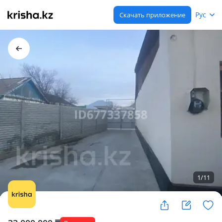
Рус
Скачать приложение
1
/
11