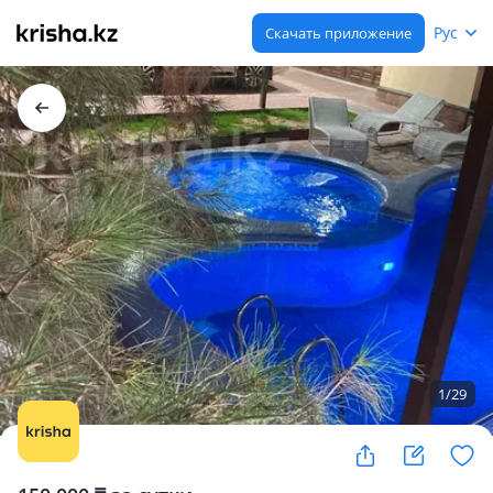
Рус
Скачать приложение
1
/
29