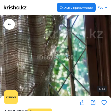
Рус
Скачать приложение
1
/
14