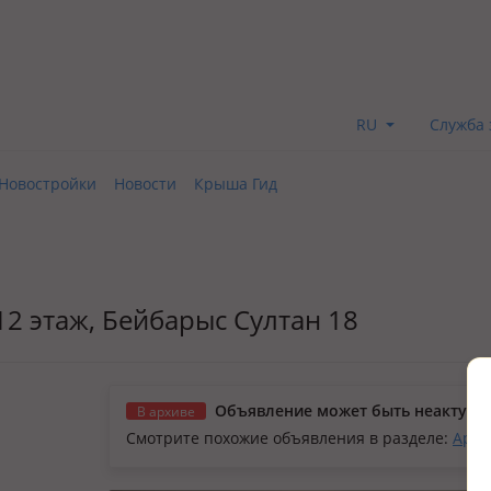
RU
Служба 
Новостройки
Новости
Крыша Гид
/12 этаж, Бейбарыс Султан 18
Объявление может быть неактуал
В архиве
Смотрите похожие объявления в разделе:
Арен