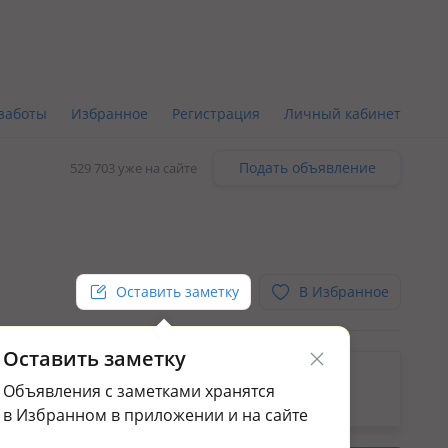
заботы
Избранное
Регистрация
Личный кабинет
Подать объявление
529 703 уже на сайте
Оставить заметку
В Избранное
Оставить заметку
ьным.
Объявления с заметками хранятся
да квартир в Сарыарка р-н
в Избранном в приложении и на сайте