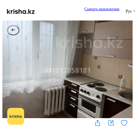
Скачать приложение
Рус
1
/
5