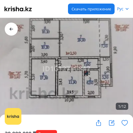
Рус
Скачать приложение
1
/
12