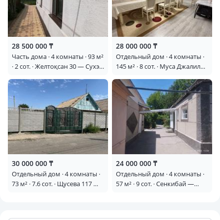
28 500 000 ₸
28 000 000 ₸
Часть дома · 4 комнаты · 93 м²
Отдельный дом · 4 комнаты ·
· 2 сот. · Желтоқсан 30 — Сухэ
145 м² · 8 сот. · Муса Джалиля
батор
33 — Муса Джалиля
30 000 000 ₸
24 000 000 ₸
Отдельный дом · 4 комнаты ·
Отдельный дом · 4 комнаты ·
73 м² · 7.6 сот. · Щусева 117 —
57 м² · 9 сот. · Сенкибай —
Казакова, Баженова,
Кошеней
Менделеева