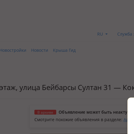
RU
Служба 
Новостройки
Новости
Крыша Гид
9 этаж, улица Бейбарсы Султан 31 — Ко
Объявление может быть неактуал
В архиве
Смотрите похожие объявления в разделе:
Арен