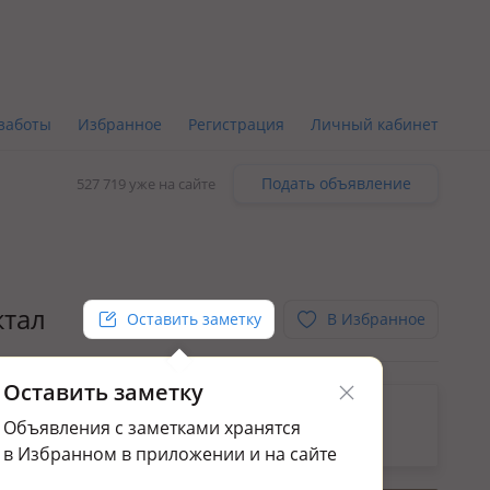
заботы
Избранное
Регистрация
Личный кабинет
Подать объявление
527 719 уже на сайте
ктал
Оставить заметку
В Избранное
Оставить заметку
ьным.
Объявления с заметками хранятся
да квартир в Сарыарка р-н
в Избранном в приложении и на сайте