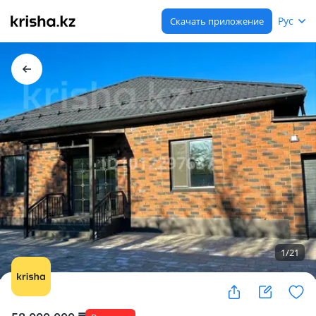
Рус
Скачать приложение
1
/
21