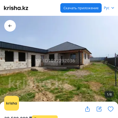
Рус
Скачать приложение
1
/
8