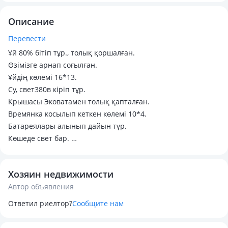
Описание
Перевести
Ұй 80% бітіп тұр., толық қоршалған.
Өзімізге арнап соғылған.
Ұйдің көлемі 16*13.
Су, свет380в кіріп тұр.
Крышасы Эковатамен толық қапталған.
Времянка косылып кеткен көлемі 10*4.
Батареялары алынып дайын тұр.
Көшеде свет бар.
Қалаға жақын, бакатпен 15мин жетуге болады.
Мектепке жақын орналасқан.
Хозяин недвижимости
Қалаға автобустар жүреді. Срочно!
Автор объявления
Ответил риелтор?
Сообщите нам