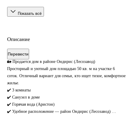
Показать всё
Описание
Перевести
🏡 Продается дом в районе Ондирис (Лесозавод)
Просторный и уютный дом площадью 50 кв. м на участке 6
соток. Отличный вариант для семьи, кто ищет тихое, комфортное
жилье.
✔️ 3 комнаты
✔️ Санузел в доме
✔️ Горячая вода (Аристон)
✔️ Удобное расположение — район Ондирис (Лесозавод)
Дом светлый, теплый и готов к проживанию.
Торг реальному покупателю после осмотра дома.