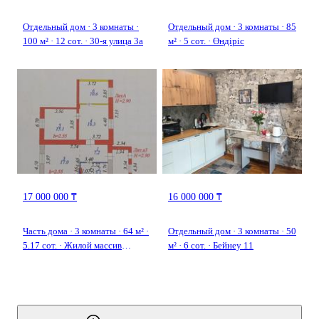
Отдельный дом · 3 комнаты ·
Отдельный дом · 3 комнаты · 85
100 м² · 12 сот. · 30-я улица 3а
м² · 5 сот. · Өндіріс
17 000 000 ₸
16 000 000 ₸
Часть дома · 3 комнаты · 64 м² ·
Отдельный дом · 3 комнаты · 50
5.17 сот. · Жилой массив
м² · 6 сот. · Бейнеу 11
железнодорожный,
Н.Торекулулы 2/2 — Напротив
улица Ж. Жабаева