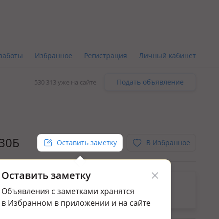
заботы
Избранное
Регистрация
Личный кабинет
Подать объявление
530 313 уже на сайте
 30Б
Оставить заметку
В Избранное
Оставить заметку
ьным.
Объявления с заметками хранятся
да квартир в мкр. Алтын орда
в Избранном в приложении и на сайте