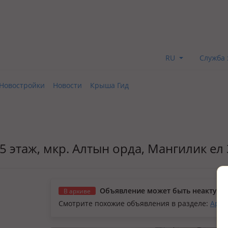
RU
Служба 
Новостройки
Новости
Крыша Гид
1/5 этаж, мкр. Алтын орда, Мангилик ел
Объявление может быть неактуал
В архиве
Смотрите похожие объявления в разделе:
Арен