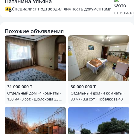
Патанина Ульяна
семьёй, не беспокоя соседей.
🔥 Для гостей предусмотрена отдельная комната, поэтому
Специалист подтвердил личность документами
друзья и родственники смогут оставаться у вас с
комфортом.
Похожие объявления
📍 Локация: квадрат улиц Сейфуллина – Жумабаева –
Жансугурова
О доме:
• Площадь — 86м²
• Участок — 3 сотки
• Год постройки — 1967
• Тип дома — каркасно-камышитовый
31 000 000 ₸
30 000 000 ₸
• 4 комнаты
Отдельный дом · 4 комнаты ·
Отдельный дом · 4 комнаты ·
• Санузел внутри дома и на улице
130 м² · 3 сот. · Шолохова 33 —
80 м² · 3.8 сот. · Тобаякова 40
• Газовое отопление
Сейфуллина
На территории:
• времянка
• хозяйственные постройки