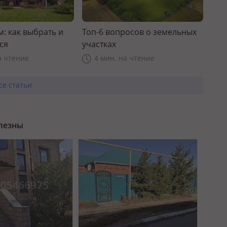
: как выбрать и
Топ-6 вопросов о земельных
ся
участках
а чтение
4 мин. на чтение
се статьи
олезны