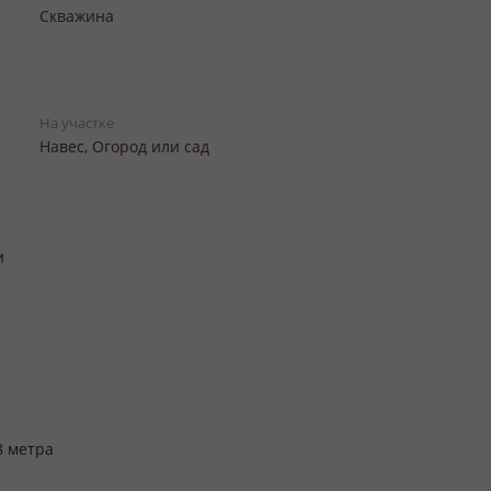
Скважина
На участке
Навес, Огород или сад
и
8 метра