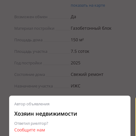
показать на карте
Да
Возможен обмен
Газобетонный блок
Материал постройки
150 м²
Площадь дома
7.5 соток
Площадь участка
2025
Год постройки
Свежий ремонт
Состояние дома
ИЖС
Назначение участка
Автор объявления
Хозяин недвижимости
Ответил риелтор?
Сообщите нам