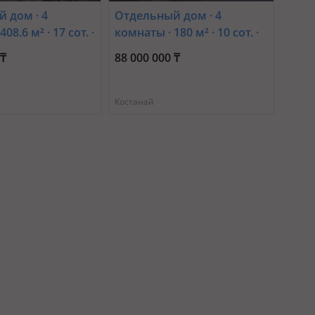
 дом · 4
Отдельный дом · 4
08.6 м² · 17 сот. ·
комнаты · 180 м² · 10 сот. ·
район 7
3я цветочная 3
 ₸
88 000 000 ₸
Костанай