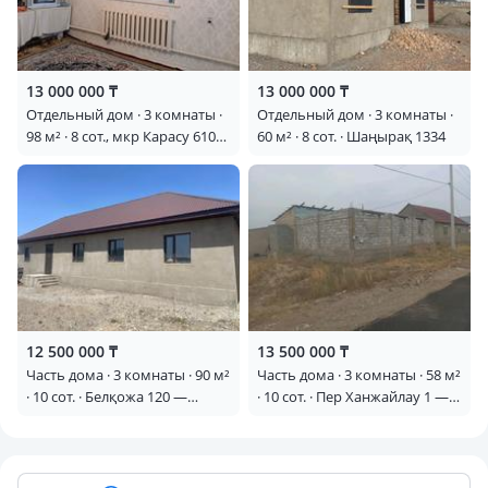
13 000 000 ₸
13 000 000 ₸
Отдельный дом · 3 комнаты ·
Отдельный дом · 3 комнаты ·
98 м² · 8 сот., мкр Карасу 610
60 м² · 8 сот. · Шаңырақ 1334
участок — Массив Д. Қарасу
26 мектеп қасында
орналасқан
12 500 000 ₸
13 500 000 ₸
Часть дома · 3 комнаты · 90 м²
Часть дома · 3 комнаты · 58 м²
· 10 сот. · Белқожа 120 —
· 10 сот. · Пер Ханжайлау 1 —
Рядом есть мечеть, школа,
Переезд
магазин