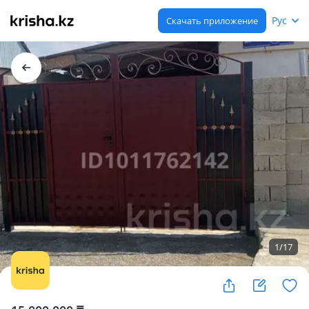
Рус
Скачать приложение
1
/
17