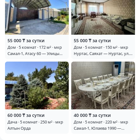
55 000 ₸ за сутки
55 000 ₸ за сутки
Дом · 5 комнат · 172 м² · мкр
Дом · 5 комнат · 150 м² · мкр
Самал-1, Атасу 60 — Улицы
Нуртас, Саяхат — Нуртас, ул.
Арғынбекова и Атасу
Саяхат , остановка 72 СШкола
60 000 ₸ за сутки
40 000 ₸ за сутки
Дача · 5 комнат · 250 м² · мкр
Дом · 5 комнат · 220 м² · мкр
Алтын Орда
Самал-1, Юлаева 1990 —
Напротив самал базара ,