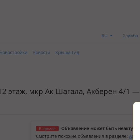
RU
Служба 
Новостройки
Новости
Крыша Гид
/12 этаж, мкр Ак Шагала, Акберен 4/1 —
Объявление может быть неактуал
В архиве
Смотрите похожие объявления в разделе:
Арен