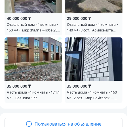
40 000 000 ₸
29 000 000 ₸
Отдельный дом · 4 комнаты ·
Отдельный дом · 4 комнаты ·
150 м² · · мкр Жалпак-Тобе 25
140 м² · 8 сот. · Абилсейита
— Не далеко от 40-й
Айканова 17 — Талчок
мельницы
35 000 000 ₸
35 000 000 ₸
Часть дома · 4 комнаты · 174.4
Часть дома · 4 комнаты · 160
м² · · Баянова 177
м² · 2 сот. · мкр Байтерек —
Тауке хан(Абсент)
Пожаловаться на объявление