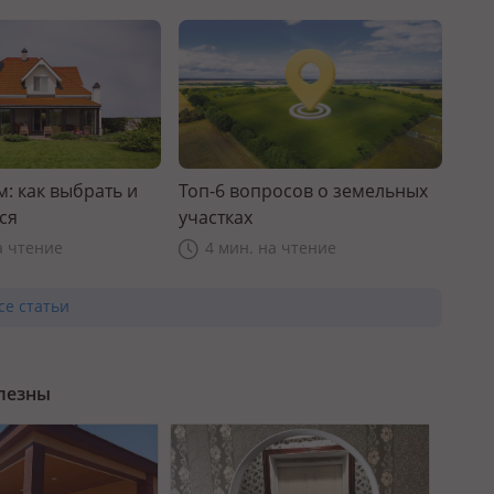
: как выбрать и
Топ-6 вопросов о земельных
ся
участках
а чтение
4 мин. на чтение
се статьи
олезны