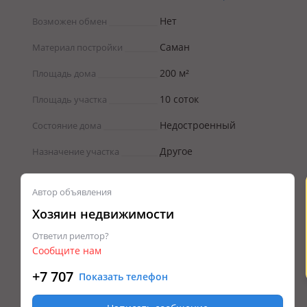
Нет
Возможен обмен
Саман
Материал постройки
200 м²
Площадь дома
10 соток
Площадь участка
Недостроенный
Состояние дома
Другое
Назначение участка
Автор объявления
Хозяин недвижимости
Ответил риелтор?
Сообщите нам
+7 707
Показать телефон