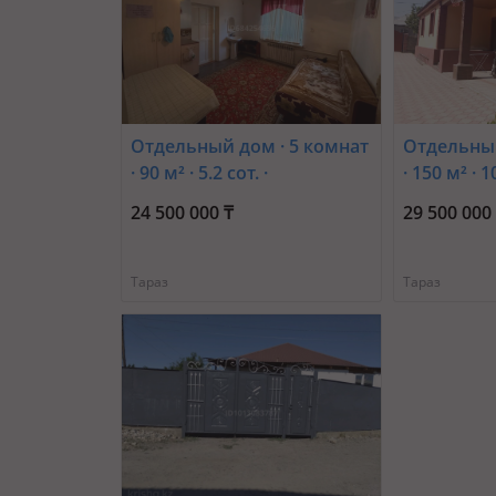
Отдельный дом · 5 комнат
Отдельный
· 90 м² · 5.2 сот. ·
· 150 м² · 1
Пер.Рысбекова 11 —
Жайымбае
24 500 000 ₸
29 500 000
Байзак батыра-Казыбек би
Тараз
Тараз