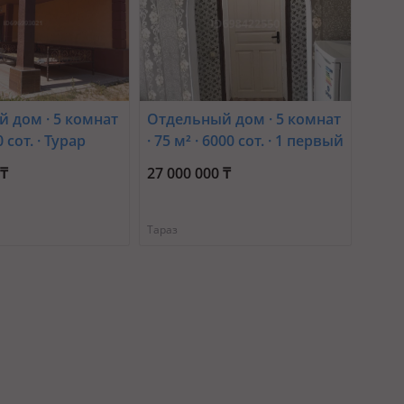
 дом · 5 комнат
Отдельный дом · 5 комнат
0 сот. · Турар
· 75 м² · 6000 сот. · 1 первый
в 38
переулок раимбек батыра
 ₸
27 000 000 ₸
20 — Район залинии
Тараз