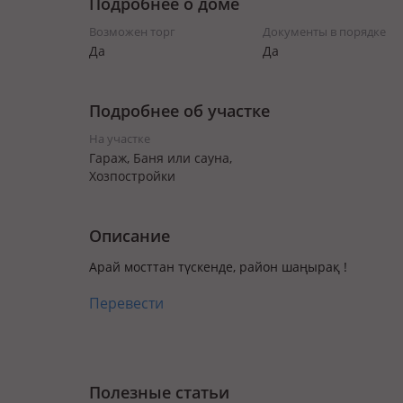
Подробнее о доме
Возможен торг
Документы в порядке
Да
Да
Подробнее об участке
На участке
Гараж, Баня или сауна,
Хозпостройки
Описание
Арай мосттан түскенде, район шаңырақ !
Перевести
Полезные статьи