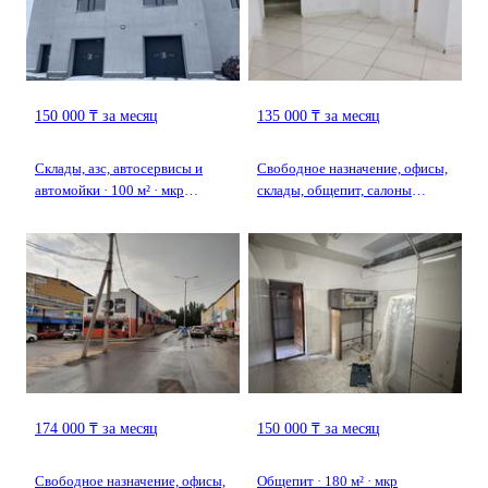
150 000 ₸ за месяц
135 000 ₸ за месяц
Склады, азс, автосервисы и
Свободное назначение, офисы,
автомойки · 100 м² · мкр
склады, общепит, салоны
Городской Аэропорт 5
красоты, медцентры и аптеки,
образование, развлечения,
студии · 40 м² · мкр Юго-
Восток, Мкр Юго-Восток, мкр
Орбита 4
174 000 ₸ за месяц
150 000 ₸ за месяц
Свободное назначение, офисы,
Общепит · 180 м² · мкр