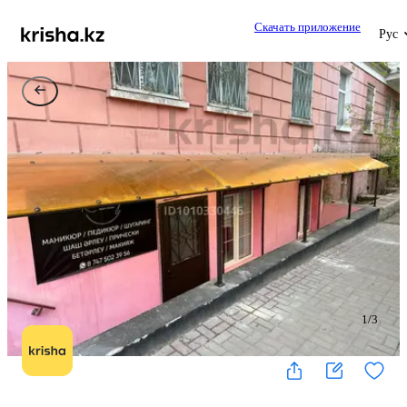
Скачать приложение
Рус
1
/
3