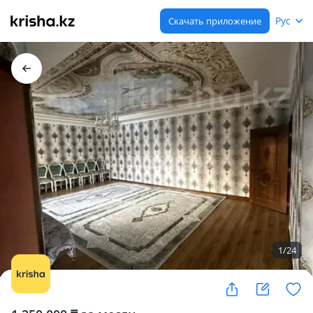
Рус
Скачать приложение
1
/
24