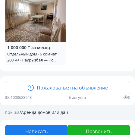
1 000 000 ₸ за месяц
Отдельный дом · 6 комнат ·
200 м² · Наурызбая — По
улице , где находится школа
Пожаловаться на объявление
ID: 1008628943
6 августа
0
/
Крыша
Аренда домов или дач
Написать
Позвонить