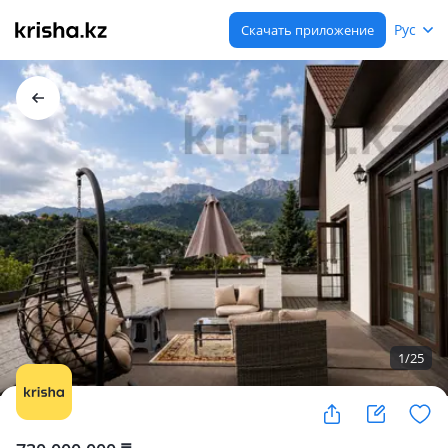
Рус
Скачать приложение
1
/
25