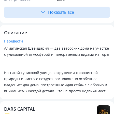
Показать всё
Описание
Перевести
Алматинская Швейцария — два авторских дома на участке
с уникальной атмосферой и панорамными видами на горы
На тихой тупиковой улице, в окружении живописной
природы и чистого воздуха, расположено особенное
владение: два дома, построенные «для себя» с любовью и
вниманием к каждой детали. Это не просто недвижимость
— это островок Швейцарии в Алматы.
DARS CAPITAL
✨ Главный дом 415м² - 2014 г.