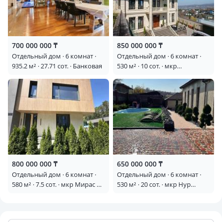
просыпаться под щебет птиц, устраивать ужины у
бассейна, собираться с друзьями или наслаждаться
уединением в саду.
700 000 000 ₸
850 000 000 ₸
Отдельный дом · 6 комнат ·
Отдельный дом · 6 комнат ·
935.2 м² · 27.71 сот. · Банковая
530 м² · 10 сот. · мкр
Каменское плато 150
800 000 000 ₸
650 000 000 ₸
Отдельный дом · 6 комнат ·
Отдельный дом · 6 комнат ·
580 м² · 7.5 сот. · мкр Мирас —
530 м² · 20 сот. · мкр Нур
Садыкова
Алатау, Байдуллы Сабдыкеева
— Мкр Архат Старый
Мельник