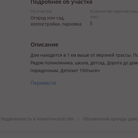
Подробнее об участке
На участке
Количество парковочны
мест
Огород или сад,
5
хозпостройки, парковка
Описание
Дом находится в 1 км выше от верхней трассы. 
Рядом поликлиника, школа, детсад. Дорога до до
порядочным. Депозит 150тысяч
Перевести
Недвижимость в Алматинской обл.
Объявления аренды домов
/