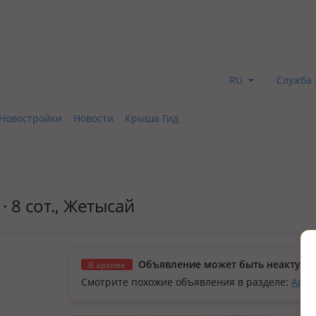
RU
Служба 
Новостройки
Новости
Крыша Гид
· 8 сот., Жетысай
Объявление может быть неактуал
В архиве
Смотрите похожие объявления в разделе:
Арен