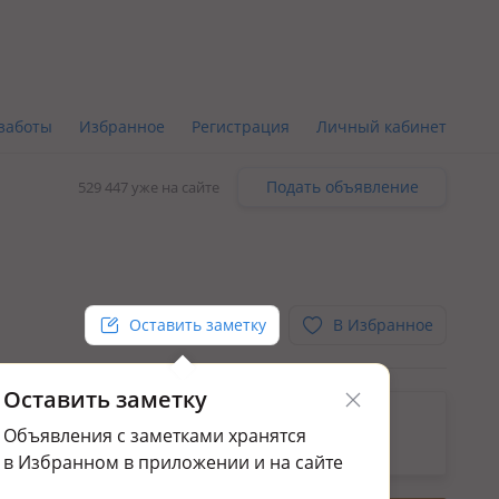
заботы
Избранное
Регистрация
Личный кабинет
Подать объявление
529 447 уже на сайте
Оставить заметку
В Избранное
Оставить заметку
ьным.
Объявления с заметками хранятся
да домов или дач в Кыргауылдах
в Избранном в приложении и на сайте