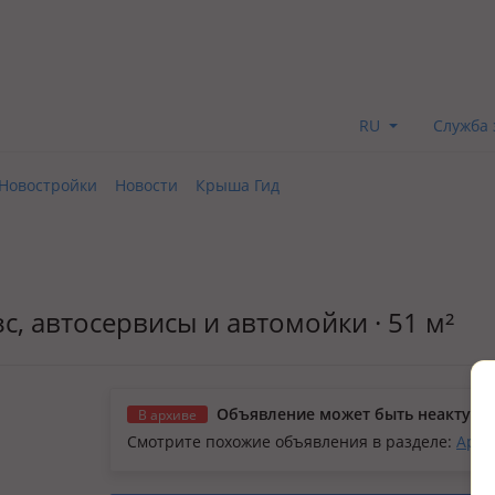
RU
Служба 
Новостройки
Новости
Крыша Гид
с, автосервисы и автомойки · 51 м²
Объявление может быть неактуал
В архиве
Смотрите похожие объявления в разделе:
Арен