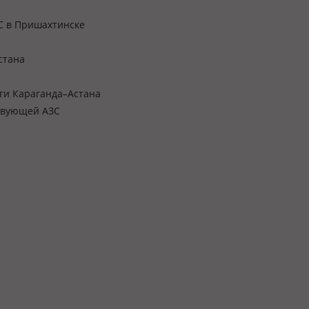
С в Пришахтинске
стана
ги Караганда–Астана
твующей АЗС