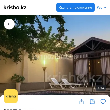
Рус
Скачать приложение
1
/
14