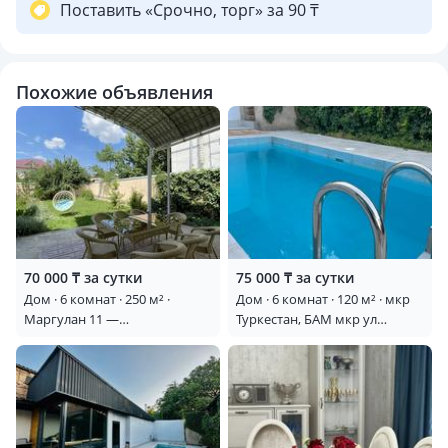
— Девичников, дней рождений, семейных ужинов
Поставить «Срочно, торг» за 90 ₸
— Творческих съёмок и фотосессий
💰 Входит в стоимость:
Похожие объявления
— Постельное бельё, полотенца
— Пользование баней и мангалом
— Уборка при выезде
📍Дом находится в тихом, безопасном районе с удобным
подъездом.
70 000 ₸ за сутки
75 000 ₸ за сутки
Дом · 6 комнат · 250 м² ·
Дом · 6 комнат · 120 м² · мкр
Маргулан 11 —
Туркестан, БАМ мкр ул
Байтурсынова,Рыскулова,мкр
Аксуйек 26 — Жастар
Наурыз