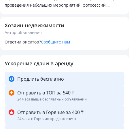
проведения небольших мероприятий, фотосессий,
девичников, дней рождений и уютных встреч.
Хозяин недвижимости
✅ Что есть на участке:
Автор объявления
— Просторный зелёный двор с местами для отдыха
— Уютная терраса под навесом
Ответил риелтор?
Сообщите нам
— Отдельная баня внутри здания
— Зона барбекю и мангал
— Парковка для нескольких авто
Ускорение сдачи в аренду
🛋️ Удобства внутри:
Продлить бесплатно
— Просторные комнаты, современная мебель
— Полностью укомплектованная кухня
Отправить в ТОП за 540 ₸
— Кондиционеры, ТВ, Wi-Fi
24 часа выше бесплатных объявлений
— Свежий ремонт, чистота и комфорт
Отправить в Горячие за 400 ₸
🎉 Подходит для:
24 часа в Горячих предложениях
— Мероприятий, кудалыков