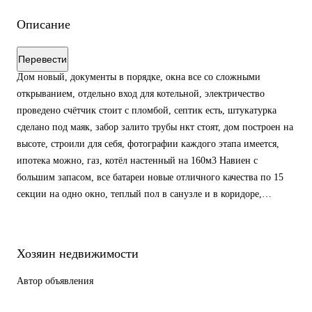
Описание
Перевести
Дом новый, документы в порядке, окна все со сложными
открыванием, отдельно вход для котельной, электричество
проведено счётчик стоит с пломбой, септик есть, штукатурка
сделано под маяк, забор залито трубы нкт стоят, дом построен на
высоте, строили для себя, фотографии каждого этапа имеется,
ипотека можно, газ, котёл настенный на 160м3 Навиен с
большим запасом, все батареи новые отличного качества по 15
секции на одно окно, теплый пол в санузле и в коридоре,
потолок обшить гипсокартоном, полностью евро ремонт, двери
новые добротные, остаётся только мебель и можно жить
на обмен 16 миллионов тенге
Хозяин недвижимости
Автор объявления