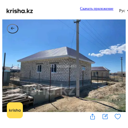
Скачать приложение
Рус
1
/
13