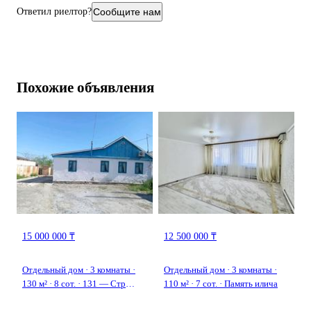
Ответил риелтор?
Сообщите нам
Похожие объявления
15 000 000 ₸
12 500 000 ₸
Отдельный дом · 3 комнаты ·
Отдельный дом · 3 комнаты ·
130 м² · 8 сот. · 131 — Стр
110 м² · 7 сот. · Память илича
Аэропорт Досымова 131