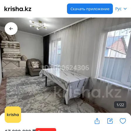
Рус
Скачать приложение
1
/
22