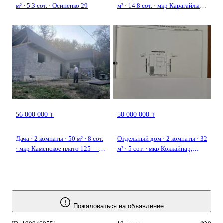
м² · 5.3 сот. · Осипенко 29
м² · 14.8 сот. · мкр Карагайлы
— Жумбактас
56 000 000 ₸
50 000 000 ₸
Дача · 2 комнаты · 50 м² · 8 сот.
Отдельный дом · 2 комнаты · 32
· мкр Каменское плато 125 —
м² · 5 сот. · мкр Коккайнар,
Ладушкино высокогорное
Игилик 87
Пожаловаться на объявление