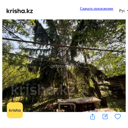
Скачать приложение
Рус
1
/
5