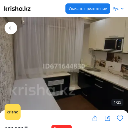
Рус
Скачать приложение
1
/
25