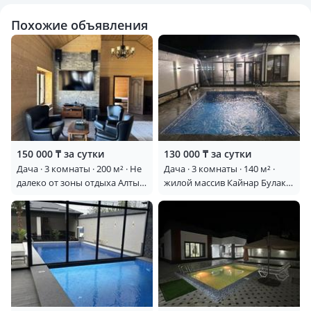
Похожие объявления
150 000 ₸ за сутки
130 000 ₸ за сутки
Дача · 3 комнаты · 200 м² · Не
Дача · 3 комнаты · 140 м² ·
далеко от зоны отдыха Алтын
жилой массив Кайнар Булак,
Дан — Не далеко от зоны
Кунцевича 22
отдыха Алтын Дан