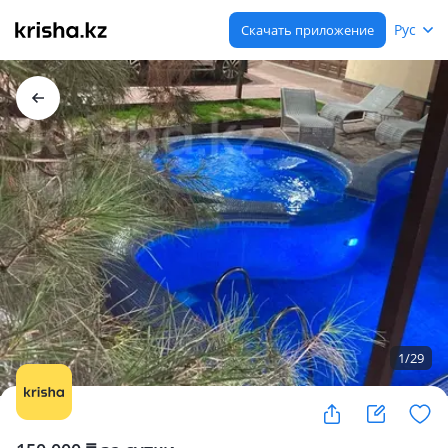
Рус
Скачать приложение
1
/
29