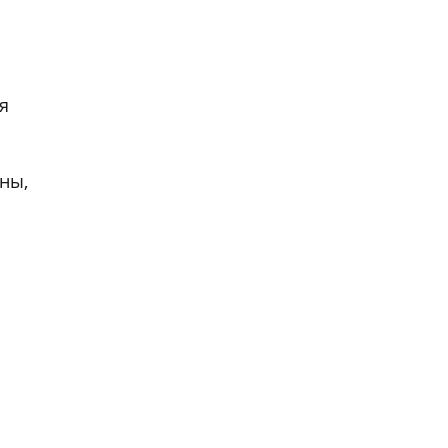
я
ны,