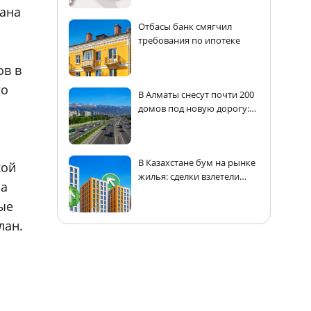
лана
Отбасы банк смягчил
требования по ипотеке
ов в
го
В Алматы снесут почти 200
домов под новую дорогу:
адреса
В Казахстане бум на рынке
кой
жилья: сделки взлетели
ма
почти на 30%
ые
лан.