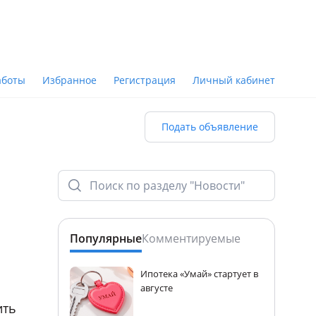
аботы
Избранное
Регистрация
Личный кабинет
Подать объявление
Популярные
Комментируемые
Ипотека «Умай» стартует в
августе
ить