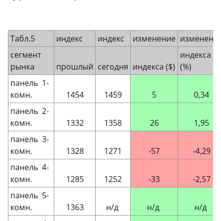
Табл.5
индекс
индекс
изменение
изменени
сегмент
индекса
рынка
прошлый
сегодня
индекса ($)
(%)
панель 1-
комн.
1454
1459
5
0,34
панель 2-
комн.
1332
1358
26
1,95
панель 3-
комн.
1328
1271
-57
-4,29
панель 4-
комн.
1285
1252
-33
-2,57
панель 5-
комн.
1363
н/д
н/д
н/д