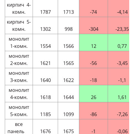
кирпич 4-
комн.
1787
1713
-74
-4,14
кирпич 5-
комн.
1302
998
-304
-23,35
монолит
1-комн.
1554
1566
12
0,77
монолит
2-комн.
1621
1565
-56
-3,45
монолит
3-комн.
1640
1622
-18
-1,1
монолит
4-комн.
1618
1644
26
1,61
монолит
5-комн.
1185
1099
-86
-7,26
все
панель
1676
1675
-1
-0,06