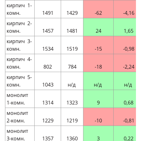
кирпич 1-
комн.
1491
1429
-62
-4,16
кирпич 2-
комн.
1457
1481
24
1,65
кирпич 3-
комн.
1534
1519
-15
-0,98
кирпич 4-
комн.
802
784
-18
-2,24
кирпич 5-
комн.
1043
н/д
н/д
н/д
монолит
1-комн.
1314
1323
9
0,68
монолит
2-комн.
1229
1219
-10
-0,81
монолит
3-комн.
1357
1360
3
0,22