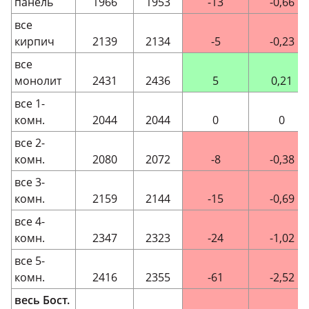
панель
1966
1953
-13
-0,66
все
кирпич
2139
2134
-5
-0,23
все
монолит
2431
2436
5
0,21
все 1-
комн.
2044
2044
0
0
все 2-
комн.
2080
2072
-8
-0,38
все 3-
комн.
2159
2144
-15
-0,69
все 4-
комн.
2347
2323
-24
-1,02
все 5-
комн.
2416
2355
-61
-2,52
весь Бост.