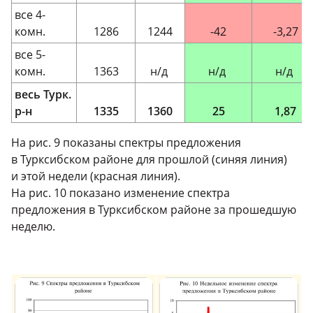
все 4-
комн.
1286
1244
-42
-3,27
все 5-
комн.
1363
н/д
н/д
н/д
весь Турк.
р-н
1335
1360
25
1,87
На рис. 9 показаны спектры предложения
в Турксибском районе для прошлой (синяя линия)
и этой недели (красная линия).
На рис. 10 показано изменение спектра
предложения в Турксибском районе за прошедшую
неделю.