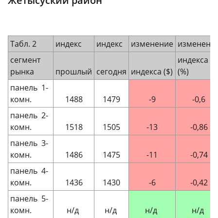
Жетысуский район
Табл. 2
индекс
индекс
изменение
изменени
сегмент
индекса
рынка
прошлый
сегодня
индекса ($)
(%)
панель 1-
комн.
1488
1479
-9
-0,6
панель 2-
комн.
1518
1505
-13
-0,86
панель 3-
комн.
1486
1475
-11
-0,74
панель 4-
комн.
1436
1430
-6
-0,42
панель 5-
комн.
н/д
н/д
н/д
н/д