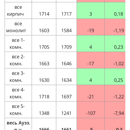
все
кирпич
1714
1717
3
0,18
все
монолит
1603
1584
-19
-1,19
все 1-
комн.
1705
1709
4
0,23
все 2-
комн.
1663
1646
-17
-1,02
все 3-
комн.
1630
1634
4
0,25
все 4-
комн.
1718
1697
-21
-1,22
все 5-
комн.
1348
1241
-107
-7,94
весь Ауэз.
р-н
1666
1661
-5
-0,3