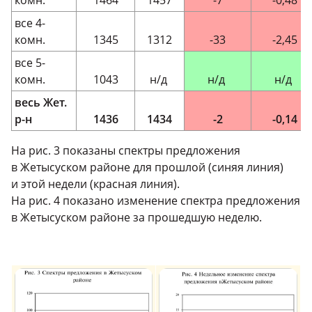
комн.
1464
1457
-7
-0,48
все 4-
комн.
1345
1312
-33
-2,45
все 5-
комн.
1043
н/д
н/д
н/д
весь Жет.
р-н
1436
1434
-2
-0,14
На рис. 3 показаны спектры предложения
в Жетысуском районе для прошлой (синяя линия)
и этой недели (красная линия).
На рис. 4 показано изменение спектра предложения
в Жетысуском районе за прошедшую неделю.