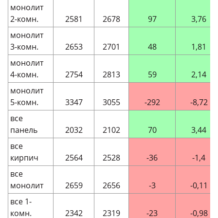
монолит
2-комн.
2581
2678
97
3,76
монолит
3-комн.
2653
2701
48
1,81
монолит
4-комн.
2754
2813
59
2,14
монолит
5-комн.
3347
3055
-292
-8,72
все
панель
2032
2102
70
3,44
все
кирпич
2564
2528
-36
-1,4
все
монолит
2659
2656
-3
-0,11
все 1-
комн.
2342
2319
-23
-0,98