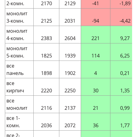
2-комн.
2170
2129
-41
-1,89
монолит
3-комн.
2125
2031
-94
-4,42
монолит
4-комн.
2383
2604
221
9,27
монолит
5-комн.
1825
1939
114
6,25
все
панель
1898
1902
4
0,21
все
кирпич
2220
2250
30
1,35
все
монолит
2116
2137
21
0,99
все 1-
комн.
2036
2072
36
1,77
все 2-