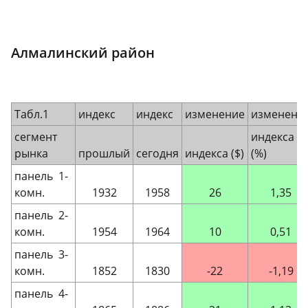
Алмалинский район
Табл.1
индекс
индекс
изменение
изменени
сегмент
индекса
рынка
прошлый
сегодня
индекса ($)
(%)
панель 1-
комн.
1932
1958
26
1,35
панель 2-
комн.
1954
1964
10
0,51
панель 3-
комн.
1852
1830
-22
-1,19
панель 4-