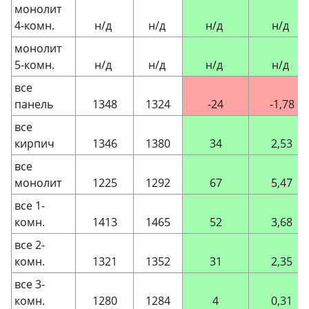
монолит
4-комн.
н/д
н/д
н/д
н/д
монолит
5-комн.
н/д
н/д
н/д
н/д
все
панель
1348
1324
-24
-1,78
все
кирпич
1346
1380
34
2,53
все
монолит
1225
1292
67
5,47
все 1-
комн.
1413
1465
52
3,68
все 2-
комн.
1321
1352
31
2,35
все 3-
комн.
1280
1284
4
0,31