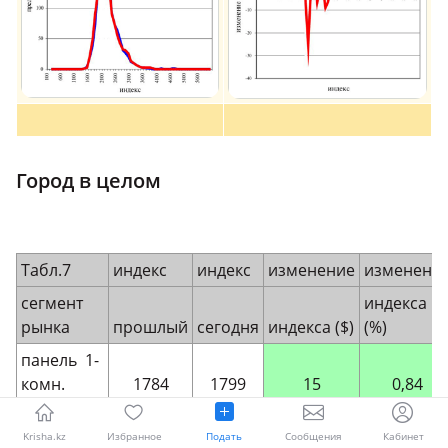
Город в целом
Табл.7
индекс
индекс
изменение
изменени
сегмент
индекса
рынка
прошлый
сегодня
индекса ($)
(%)
панель 1-
комн.
1784
1799
15
0,84
панель 2-
Krisha.kz
Избранное
Подать
Сообщения
Кабинет
комн.
1776
1766
-10
-0,56