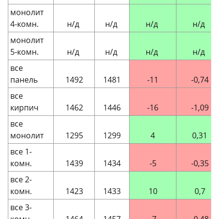
монолит
4-комн.
н/д
н/д
н/д
н/д
монолит
5-комн.
н/д
н/д
н/д
н/д
все
панель
1492
1481
-11
-0,74
все
кирпич
1462
1446
-16
-1,09
все
монолит
1295
1299
4
0,31
все 1-
комн.
1439
1434
-5
-0,35
все 2-
комн.
1423
1433
10
0,7
все 3-