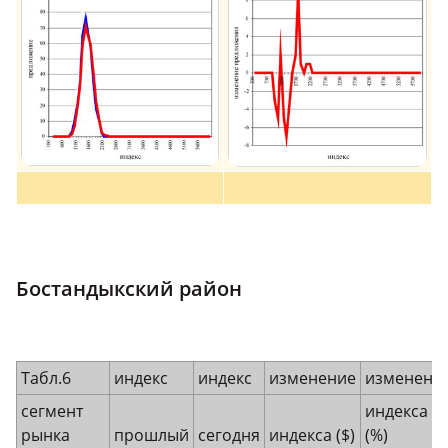
Бостандыкский район
Табл.6
индекс
индекс
изменение
изменени
сегмент
индекса
рынка
прошлый
сегодня
индекса ($)
(%)