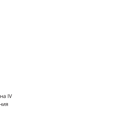
на IV
ения