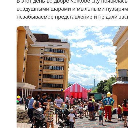
В этот день во дворе Koktobe city появила
воздушными шарами и мыльными пузырями.
незабываемое представление и не дали зас