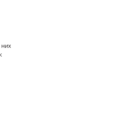
 них
к