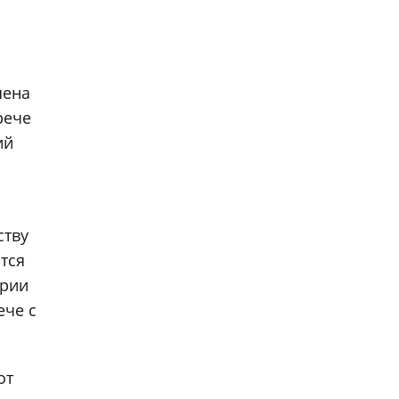
шена
рече
ий
ству
тся
ории
ече с
от