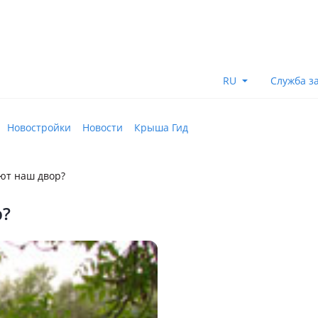
RU
Служба з
Новостройки
Новости
Крыша Гид
ют наш двор?
р?