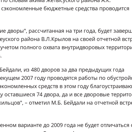
 По словам акима Жетысуского района А.К.
на сэкономленные бюджетные средства проводится
е дворы", рассчитанная на три года, будет завер
еуского района В.Л.Крылов на своей отчетной вст
с учетом полного охвата внутридворовых территор
.
Бейдали, из 480 дворов за два предыдущих года
 текущем 2007 году проводятся работы по обустрой
сэкономленных средств в этом году благоустраиваю
ду оставшиеся 74 двора, да и все дворовые террит
льцов", – отметил М.Б. Бейдали на отчетной встр
нном варианте до 2009 года не будет отличаться 