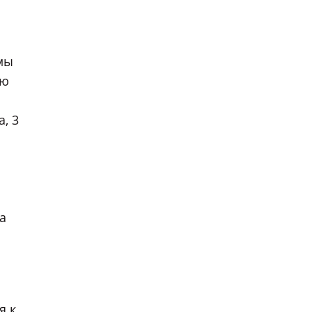
мы
ию
, 3
а
я к