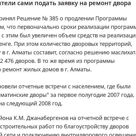
ители сами подать заявку на ремонт двора
принял Решение № 385 о продлении Программы
им, что первоначально сроки реализации програм
 с этим был увеличен объем средств на реализац
тенге. При этом количество дворовых территорий,
 г. Алматы составит, согласно решению маслихата
2 476 дворов. В то же время из программы
 ремонт жилых домов в г. Алматы.
овели отчетные встречи с населением, где были
атинские дворы" за первое полугодие 2007 года, 
на следующий 2008 год.
йона К.М. Джанабергенов на отчетной встрече с
строительных работ по благоустройству дворов
й сети и подключению внутридворового освещени