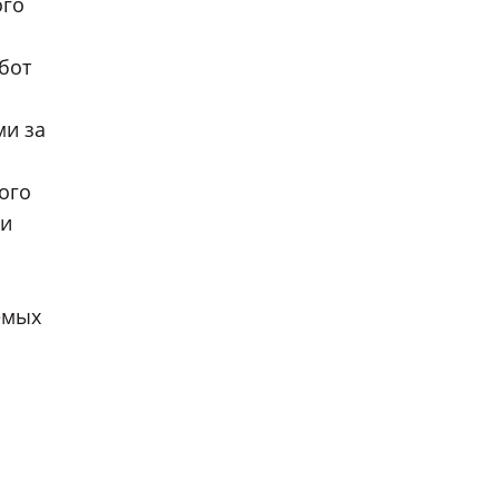
ого
бот
ми за
ого
 и
емых