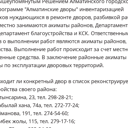
с вышеупомянутым Решением Алматинского городск
программе "Алматинские дворы" инвентаризацией
ков нуждающихся в ремонте дворов, разбивкой ра
местно занимаются акиматы районов, Департамент
епартамент благоустройства и КСК. Ответственны
в о выполнении работ являются акиматы районов,
ства. Выполнение работ происходит за счет местн
ченные средства. В заключение районные акиматы
ы по эксплуатации дворовых территорий.
входит ли конкретный двор в список реконструиру
ройства своего района:
ынсарина, 23, тел. 298-28-21;
ылай хана, 74а, тел. 272-77-24;
анова, 191, тел. 274-54-60;
ек жолы, 115, тел. 279-17-16;