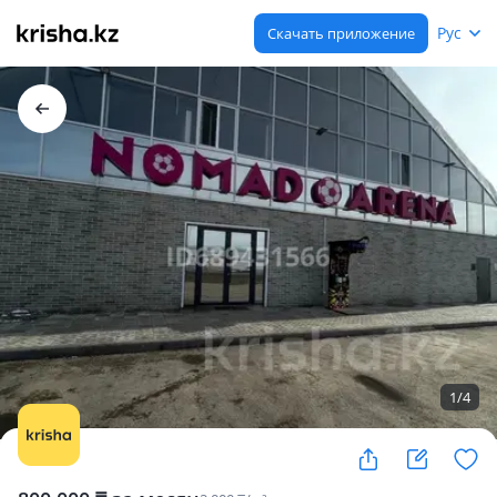
Рус
Скачать приложение
1
/
4