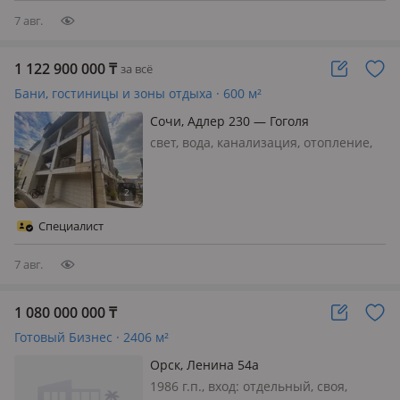
7 авг.
1 122 900 000
₸
за всё
Бани, гостиницы и зоны отдыха · 600 м²
Сочи, Адлер 230 — Гоголя
свет, вода, канализация, отопление,
Ервая береговая линия - 6 соток
земли собственность - 4 этажа -
площадь 600м2 - 24 номер + хоз/
помещения Также собственный этаж
Специалист
на котором 5 комнат, кухня/гостина…
7 авг.
1 080 000 000
₸
Готовый Бизнес · 2406 м²
Орск, Ленина 54а
1986 г.п., вход: отдельный, своя,