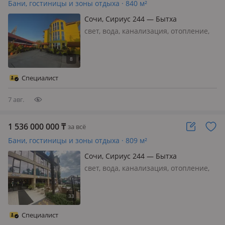
Бани, гостиницы и зоны отдыха · 840 м²
Сочи, Сириус 244 — Бытха
свет, вода, канализация, отопление,
Площадь 540м2 + мансарда в виде
кладовой ; -Земельный участок 8.5
соток - 16 номеров - Отдельно 1 этаж
хозяйский как 4-х комнатная
Специалист
квартира с двумя санузлами ;зона…
7 авг.
1 536 000 000
₸
за всё
Бани, гостиницы и зоны отдыха · 809 м²
Сочи, Сириус 244 — Бытха
свет, вода, канализация, отопление,
-Площадь 809м2 - Земельный участок
11 соток - 23 номера (на 4-ом этаже
все номера с кухней) - 4 этажа -
Земля в собственности. Уважаемые
Специалист
покупатели просьба к ва…