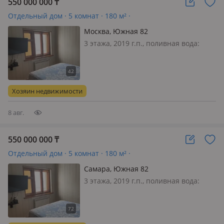
550 000 000
₸
Отдельный дом · 5 комнат · 180 м² ·
Москва, Южная 82
3 этажа, 2019 г.п., поливная вода:
постоянно, электричество: есть, газ:
магистральный, потолки 2.8м.,
меблирована полностью, Бассейн
25м длины, 3, 5мширины, глубина 1,
Хозяин недвижимости
60х1, 80м. Само помеще…
8 авг.
550 000 000
₸
Отдельный дом · 5 комнат · 180 м² ·
Самара, Южная 82
3 этажа, 2019 г.п., поливная вода:
постоянно, электричество: есть, газ:
магистральный, потолки 2.8м.,
меблирована полностью, Бассейн