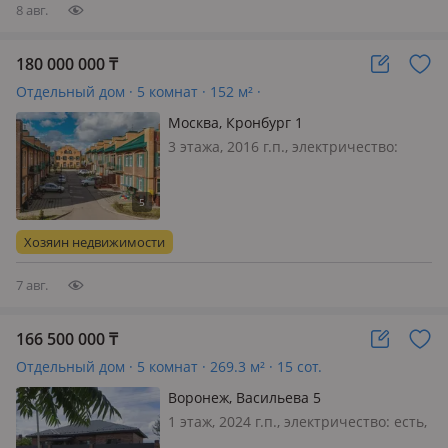
8 авг.
180 000 000
₸
Отдельный дом · 5 комнат · 152 м² ·
Москва, Кронбург 1
3 этажа, 2016 г.п., электричество:
есть, газ: магистральный, Москва.
Продажа или обмен на недвижимость
в Алматы. Собственный 3х этажный
таунхаус в в стремительно
Хозяин недвижимости
развивающимся районе Новой
Москвы -…
7 авг.
166 500 000
₸
Отдельный дом · 5 комнат · 269.3 м² · 15 сот.
Воронеж, Васильева 5
1 этаж, 2024 г.п., электричество: есть,
газ: можно подключить, потолки 3м.,