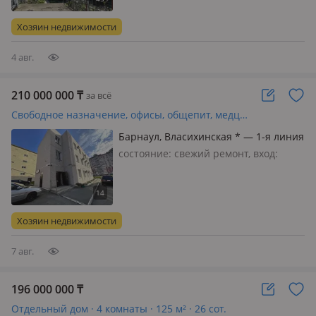
меблирована полностью, На берегу
Черного моря, в центре города-
Хозяин недвижимости
курорта Геленджик продаётся
уютны…
4 авг.
210 000 000
₸
за всё
Свободное назначение, офисы, общепит, медцентры и аптеки, образование · 125 м²
Барнаул, Власихинская * — 1-я линия
ул.Власихинской
состояние: cвежий ремонт, вход:
отдельный, свет, вода, канализация,
отопление, вентиляция, своя,
потолки 3.5м., Продается нежилое
помещение свободного назначения с
Хозяин недвижимости
готовой премиальной отделкой…
7 авг.
196 000 000
₸
Отдельный дом · 4 комнаты · 125 м² · 26 сот.