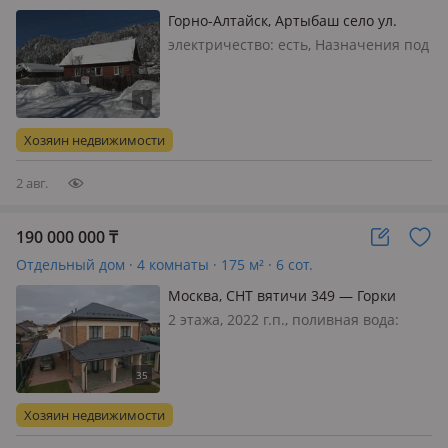
Горно-Алтайск, Артыбаш село ул.
Телетская — Берег вторая линия
электричество: есть, Назначения под
туризм, очень популярное место и
экологически чистое, лыжная база
новая и рядом 7-8 км, озеро рядом с
домом 50 метров, туристы и гости
Хозяин недвижимости
круглый год посещают эт…
2 авг.
190 000 000
₸
Отдельный дом · 4 комнаты · 175 м² · 6 сот.
Москва, СНТ вятичи 349 — Горки
ленинские
2 этажа, 2022 г.п., поливная вода:
постоянно, электричество: есть, газ:
можно подключить, потолки 3м.,
меблирована полностью, Дом под
тапочки, укомлектован мебелью и
Хозяин недвижимости
техникойГорки Ленинские, 10 км о…