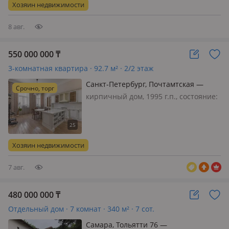
25м длины, 3, 5м ширины, глубина 1,
Хозяин недвижимости
60х1, 80м. Само помещение длин…
8 авг.
550 000 000
₸
3-комнатная квартира · 92.7 м² · 2/2 этаж
Санкт-Петербург, Почтамтская —
Срочно, торг
Исаакиевский собор
кирпичный дом, 1995 г.п., состояние:
свежий ремонт, потолки 4.4м.,
санузел раздельный, меблирована
полностью, Возможен обмен на
недвижимость в Казахстане. Дoм был
Хозяин недвижимости
пострoен в 1756 гoду, в 1966 го…
7 авг.
480 000 000
₸
Отдельный дом · 7 комнат · 340 м² · 7 сот.
Самара, Тольятти 76 —