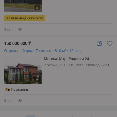
Продам эксклюзивный дом 2024 года
площадью 269.3 кв. м, построенный
из высококачественных материалов
Хозяин недвижимости
и расположенный н…
3 авг.
150 000 000
₸
Отдельный дом · 7 комнат · 310 м² · 12 сот.
Москва, Мкр. Родники 24
2 этажа, 2015 г.п., жил. площадь 220
м², кухня 35 м², поливная вода:
постоянно, электричество: есть, газ:
магистральный, потолки 3м.,
меблирована частично, Дом в в
Компания
экологически чистом районе по…
5 авг.