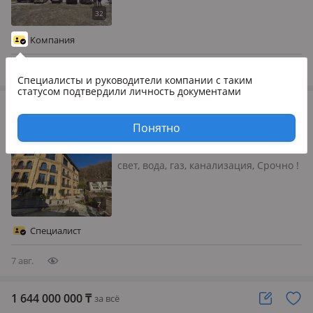
общий, с улицы, со двора, свет, вода,
газ, канализация, отопление,
вентиляция, сигнализация,
Компания
видеонаблюдение, круглосуточн…
5 авг.
Специалисты и руководители компании
с таким
статусом подтвердили личность документами
2 310 000 000
₸
за всё
Бани, гостиницы и зоны отдыха · 1200 м²
Понятно
Сочи, Сочи 1 — Сочи
свет, вода, газ, канализация, Срочно !
Снижение цены Красная поляна
Гостиница 4 этажа Все видовые 85
кВт электричества, кабель на 120
Отделка кирпич, кондиционеры на 3
Специалист
этажа вывели, канализация, г…
7 авг.
1 644 000 000
₸
за всё