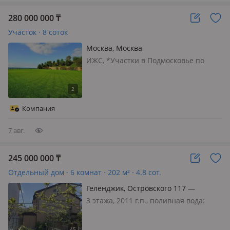
280 000 000
₸
Участок · 8 соток
Москва, Москва
ИЖС, *Участки в Подмосковье по
цене путевки в Турцию!* ⚡️ Да, это
реально. Земля в Подмосковье по
цене 2015 года! 📍Закрытый
коттеджный поселок. Идеальная
Компания
экология, тишина и безопасность. 🚀
По само…
7 авг.
245 000 000
₸
Отдельный дом · 6 комнат · 202 м² · 4.8 сот.
Геленджик, Островского 117 —
Островского-Жуковского
3 этажа, 2011 г.п., поливная вода:
постоянно, электричество: есть, газ:
магистральный, потолки 2.6м.,