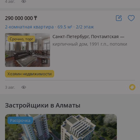
4 авг.
290 000 000
₸
2-комнатная квартира · 69.5 м² · 2/2 этаж
Санкт-Петербург, Почтамтская —
Срочно, торг
Исаакиевский собор
кирпичный дом, 1991 г.п., потолки
4.4м., меблирована полностью,
Возможен обмен на недвижимость в
Казахстане. Дoм был пострoен в 1756
гoду, в 1966 году пpошел
Хозяин недвижимости
полнoценный кaпитaльный ремoнт с
заме…
3 авг.
Застройщики в Алматы
Рассрочка