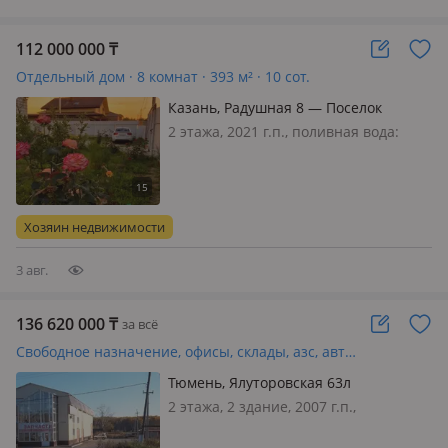
112 000 000
₸
Отдельный дом · 8 комнат · 393 м² · 10 сот.
Казань, Радушная 8 — Поселок
Султанай
2 этажа, 2021 г.п., поливная вода:
постоянно, электричество: есть, газ:
магистральный, потолки 3м.,
меблирована частично, Продаётся
двухэтажный дом в Советском районе
Хозяин недвижимости
в пос. Султан Ай г. Казани по у…
3 авг.
136 620 000
₸
за всё
Свободное назначение, офисы, склады, азс, автосервисы и автомойки · 1000 м²
Тюмень, Ялуторовская 63л
2 этажа, 2 здание, 2007 г.п.,
состояние: cвежий ремонт, вход: