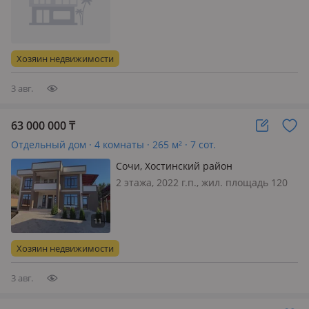
отделка, потолки 2.7м., санузел
совмещенный, без мебели
Хозяин недвижимости
3 авг.
63 000 000
₸
Отдельный дом · 4 комнаты · 265 м² · 7 сот.
Сочи, Хостинский район
ул.Изобильная 31
2 этажа, 2022 г.п., жил. площадь 120
м², кухня 30 м², электричество: есть,
газ: автономный, потолки 3м.,
Двухэтажный дом полностью
автономный. В доме сделан
Хозяин недвижимости
качественный ремонт, установлен
индивидуа…
3 авг.