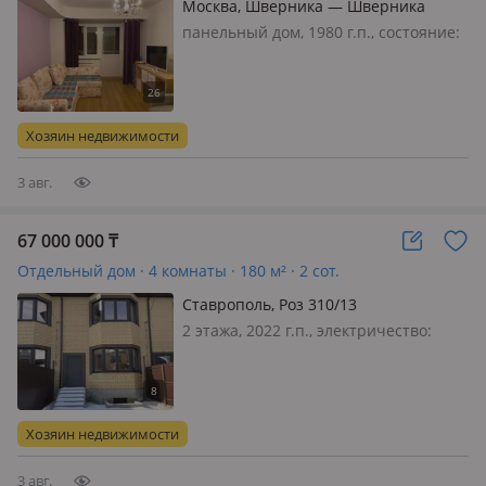
Москва, Шверника — Шверника
панельный дом, 1980 г.п., состояние:
свежий ремонт, санузел
совмещенный, телефон: есть
возможность подключения,
меблирована полностью, Квартира в
Хозяин недвижимости
спальном тихом районе с развитой
инфраструктурой с ви…
3 авг.
67 000 000
₸
Отдельный дом · 4 комнаты · 180 м² · 2 сот.
Ставрополь, Роз 310/13
2 этажа, 2022 г.п., электричество:
есть, газ: магистральный, потолки
3м., Продается таунхаус в коттеджном
поселке в самом новом и развитом
районе города Перспективном.
Хозяин недвижимости
Рядом школа, дед сад, магазин…
3 авг.