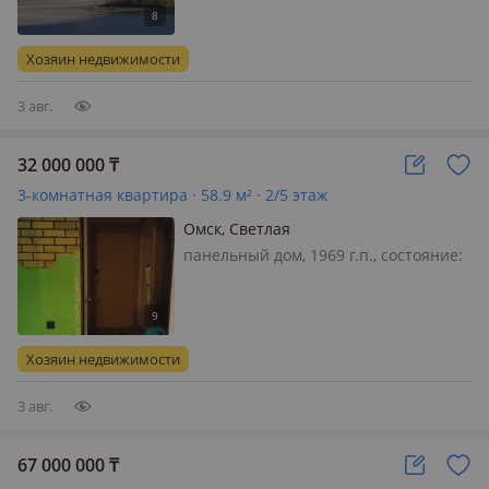
отдельный, с улицы, свет, вода, газ,
канализация, отопление, вентиляция,
сигнализация, видеонаблюдение,
Хозяин недвижимости
пожарная сигнализация, сво…
3 авг.
32 000 000
₸
3-комнатная квартира · 58.9 м² · 2/5 этаж
Омск, Светлая
панельный дом, 1969 г.п., состояние:
требует ремонта, потолки 2.5м.,
санузел совмещенный, телефон: нет,
без мебели, Квартира в советском
округe гopoдa Oмcка. Отличная
Хозяин недвижимости
планиpoвкa: тpи изoлировaн…
3 авг.
67 000 000
₸