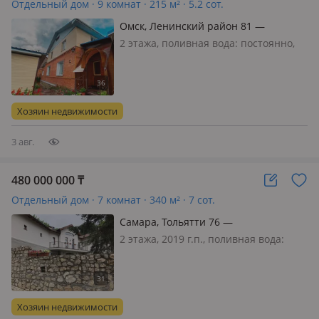
Отдельный дом · 9 комнат · 215 м² · 5.2 сот.
Омск, Ленинский район 81 —
Московская - Кольцевой переулок
2 этажа, поливная вода: постоянно,
электричество: есть, газ:
магистральный, меблирована
полностью, Шикарный дом для
большой семьи - идеальное место
Хозяин недвижимости
для жизни! Представьте: солнечный
день, вы в сем…
3 авг.
480 000 000
₸
Отдельный дом · 7 комнат · 340 м² · 7 сот.
Самара, Тольятти 76 —
Комсомольское шоссе
2 этажа, 2019 г.п., поливная вода:
постоянно, электричество: есть, газ:
магистральный, потолки 3м.,
меблирована полностью,
Современный качественный дом в
Хозяин недвижимости
200 м. от водохранилища, в сосновом