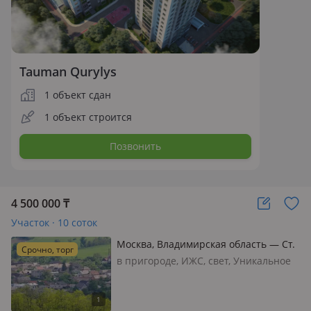
Tauman Qurylys
1 объект сдан
1 объект строится
Позвонить
4 500 000
₸
Участок · 10 соток
Москва, Владимирская область — Ст.
Срочно, торг
Бельково
в пригороде, ИЖС, свет, Уникальное
предложение для перезда в РФ,
вложения, инвестиций. Земельные
участки ИЖС в Подмосковье, 80 км от