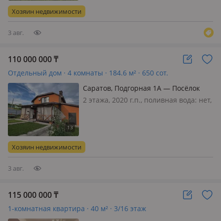
МКАД, рядом станция электрички
Хозяин недвижимости
Бельково, в окружении населе…
3 авг.
110 000 000
₸
Отдельный дом · 4 комнаты · 184.6 м² · 650 сот.
Саратов, Подгорная 1А — Посёлок
Тепличный
2 этажа, 2020 г.п., поливная вода: нет,
электричество: есть, газ:
магистральный, потолки 3м.,
меблирована частично, Дом
находится в тихом и живописном
Хозяин недвижимости
районе, недалеко находится лес, пруд
Ударни…
3 авг.
115 000 000
₸
1-комнатная квартира · 40 м² · 3/16 этаж