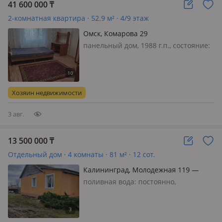
41 600 000
₸
2-комнатная квартира · 52.9 м² · 4/9 этаж
Омск, Комарова 29
панельный дом, 1988 г.п., состояние:
не новый, но аккуратный ремонт,
потолки 2.65м., санузел раздельный,
меблирована полностью, Продам
уютную двухкомнатную квартиру на
Хозяин недвижимости
левом берегу. Уютный простор…
3 авг.
13 500 000
₸
Отдельный дом · 4 комнаты · 81 м² · 12 сот.
Калининград, Молодежная 119 —
Калининградская обл., Озёрский
поливная вода: постоянно,
муниципальный округ, пос. Садовое
электричество: есть, газ:
(Крас
автономный, меблирована
полностью, Продаю жилой дом, все