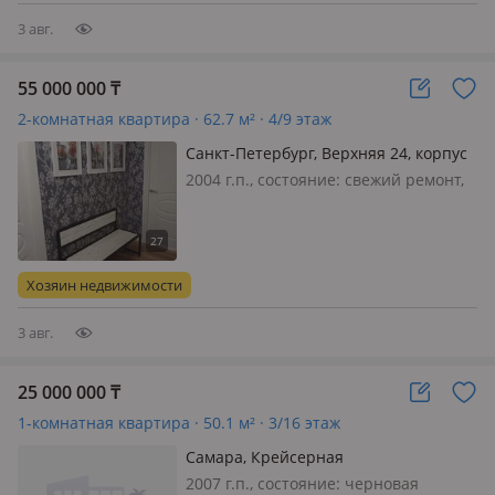
лесу…
3 авг.
55 000 000
₸
2-комнатная квартира · 62.7 м² · 4/9 этаж
Санкт-Петербург, Верхняя 24, корпус
2
2004 г.п., состояние: свежий ремонт,
потолки 2.8м., санузел раздельный,
меблирована полностью, Продается
двухкомнатная квартира 62, 7 м².
Кухня 9.9 м² (с окном и выходом на
Хозяин недвижимости
балкон- лоджию 1, 5…
3 авг.
25 000 000
₸
1-комнатная квартира · 50.1 м² · 3/16 этаж
Самара, Крейсерная
2007 г.п., состояние: черновая