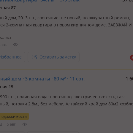
чная 87
ый дом, 2013 г.п., состояние: не новый, но аккуратный ремонт,
ся 2-комнатная квартира в новом кирпичном доме. ЗАЕЗЖАЙ И
ый вариант для тех, кто ценит свое время и комфорт. Вам не н
иалист
ремонт и покупать мебель — все уже есть! О квартире: • Качес
 авг.
ный…
Избранное
Оставить заметку
ый дом · 3 комнаты · 80 м² · 11 сот.
1 6
ная 15
1990 г.п., поливная вода: постоянно, электричество: есть, газ:
ый, потолки 2.8м., без мебели, Алтайский край дом 80м2 хозбл
к все оформлено в селе покровка родинского района школа сбер
 недвижимости
т агропредприятие
д
5 авг.