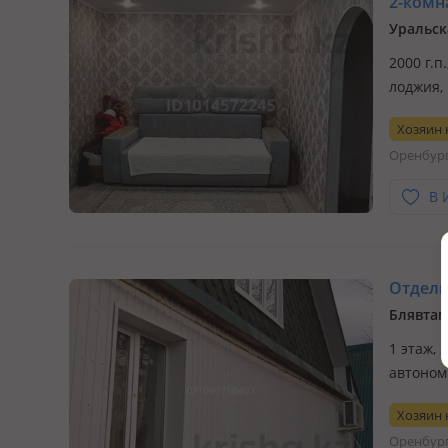
2-комна
Уральск
2000 г.п
лоджия, 
Возможе
Хозяин
Оренбур
В 
Отдельн
Блявтам
1 этаж, 
автоном
на недв
Хозяин
отаплив
Оренбур
Блявтам