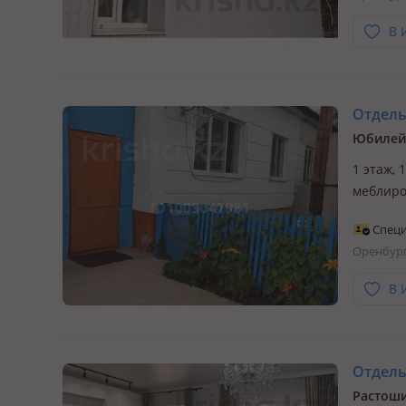
В 
Отдельн
Юбилей
1 этаж, 
меблиро
Никольс
Специ
комфорт
Оренбур
соток…
В 
Отдельн
Растоши