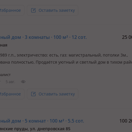
Избранное
Оставить заметку
ый дом · 3 комнаты · 100 м² · 12 сот.
25 0
ная
1989 г.п., электричество: есть, газ: магистральный, потолки 3м.,
вана полностью, Продаётся уютный и светлый дом в тихом райо
кое оренбургской обл., Оренбургский район, идеально подходя
алист
ной жизни всей семьи. Общая площадь дома — 100кв. м, на уча
г
5 авг.
Избранное
Оставить заметку
ый дом · 5 комнат · 100 м² · 5.5 сот.
100 2
нские пруды, ул. днепровская 85