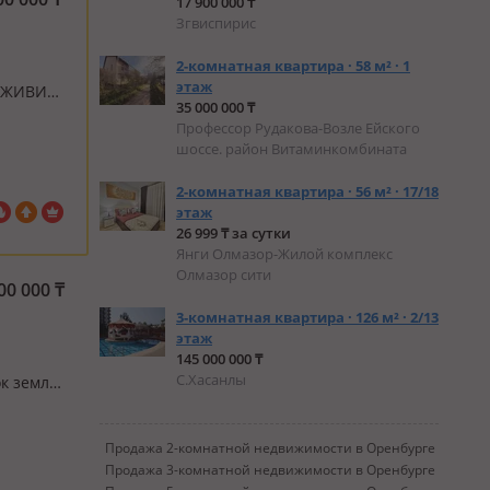
17 900 000 ₸
Згвиспирис
2-комнатная квартира · 58 м² · 1
этаж
 ЖИВИ!
35 000 000 ₸
ужно
Профессор Рудакова-Возле Ейского
твенный
шоссе. район Витаминкомбината
2-комнатная квартира · 56 м² · 17/18
этаж
26 999 ₸ за сутки
Янги Олмазор-Жилой комплекс
Олмазор сити
00 000
₸
3-комнатная квартира · 126 м² · 2/13
этаж
145 000 000 ₸
С.Хасанлы
ок земля
банк
Продажа 2-комнатной недвижимости в Оренбурге
Продажа 3-комнатной недвижимости в Оренбурге