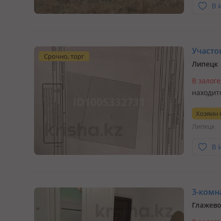
В 
Участок
Срочно, торг
Липецк
В залоге
находит
Хозяин
Липецк
В 
3-комна
Глажево