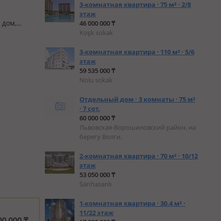
3-комнатная квартира · 75 м² · 2/8
этаж
 дом,
46 000 000 ₸
Koşk sokak
ухня
3-комнатная квартира · 110 м² · 5/6
этаж
59 535 000 ₸
Nolu sokak
Отдельный дом · 3 комнаты · 75 м²
· 7 сот.
60 000 000 ₸
Львовская-Ворошиловский район, на
берегу Волги.
2-комнатная квартира · 70 м² · 10/12
этаж
53 050 000 ₸
Sarıhasanlı
1-комнатная квартира · 30.4 м² ·
11/22 этаж
00 000
₸