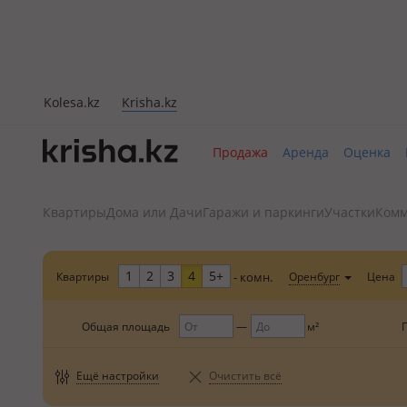
Kolesa.kz
Krisha.kz
Продажа
Аренда
Оценка
Квартиры
Дома или Дачи
Гаражи и паркинги
Участки
Комм
1
2
3
4
5+
Квартиры
Цена
Оренбург
- комн.
Общая площадь
м²
Ещё настройки
Очистить всё