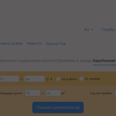
RU
Служба 
Новостройки
Новости
Крыша Гид
ерческая недвижимость
Бизнес
Промбазы и заводы
Зарубежная
от хозяев
тг
есть фото
Площадь кухни
Год постройки
м²
Показать результаты
(4)