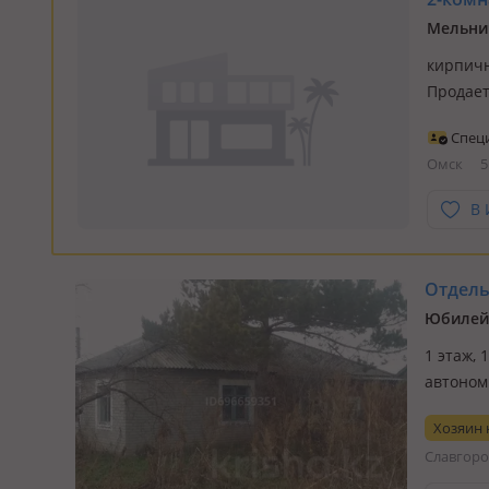
Мельни
кирпичн
Продает
Идеальн
Спец
делать 
Омск
5
кирпич
В 
Отдельн
Юбилей
1 этаж, 
автономн
11 сото
Хозяин
работае
Славгоро