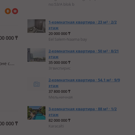
no:53/A blok b
1-комнатная квартира · 23 м² · 2/2
этаж
20 000 000 ₸
00 000
₸
Еel Salem-Naama bay
2-комнатная квартира · 50 м² · 8/21
этаж
35 000 000 ₸
не с.
Згвиспирис
щий для
стке 12
2-комнатная квартира · 54.1 м² · 9/9
этаж
37 800 000 ₸
Мельничная
3-комнатная квартира · 88 м² · 1/2
этаж
82 000 000 ₸
00 000
₸
Karacalti