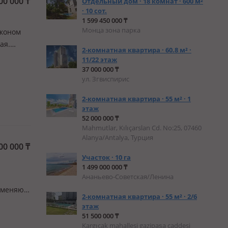
00 000
₸
Отдельный дом · 18 комнат · 600 м²
· 10 сот.
1 599 450 000 ₸
Монца зона парка
лконом
ая.
2-комнатная квартира · 60.8 м² ·
11/22 этаж
37 000 000 ₸
ул. Згвиспирис
2-комнатная квартира · 55 м² · 1
этаж
52 000 000 ₸
Mahmutlar, Kılıçarslan Cd. No:25, 07460
Alanya/Antalya, Турция
00 000
₸
Участок · 10 га
1 499 000 000 ₸
Ананьево-Советская/Ленина
бменяю
2-комнатная квартира · 55 м² · 2/6
сом
этаж
рорайон
51 500 000 ₸
Kargıcak mahallesi gazipaşa caddesi