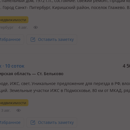
, панельный дом, 1972 г.п., состояние: свежий ремонт, Продам 
. Город Санкт- Питербург, Киришский район, поселок Глажево. В
 доступности школа, садик, магазины, аптека, новая детская пл
 недвижимости
кже рядом река Волхов. Квартира после ремонта. Цена написана 
тербург
4 авг.
Избранное
Оставить заметку
 · 10 соток
4 5
рская область — Ст. Бельково
роде, ИЖС, свет, Уникальное предложение для перезда в РФ, вло
ций. Земельные участки ИЖС в Подмосковье, 80 км от МКАД, ря
 электрички Бельково, в окружении населенных пунктов, на те
 недвижимости
рской области, граничит с МО, рыбалка, охота, жилье в пешей
3 авг.
ости…
Избранное
Оставить заметку