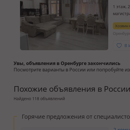
1 этаж, 
магистр
полност
Хозяин
керамич
Оренбур
студия 2
В 
Увы, объявления в Оренбурге закончились
Посмотрите варианты в России или попробуйте и
Похожие объявления в Росси
Найдено
118
объявлений
Горячие предложения от специалист
2-комна