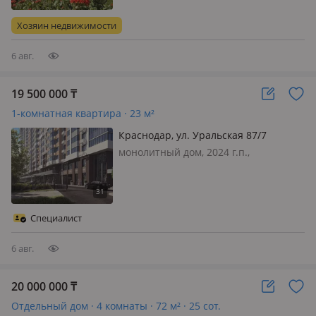
меблирована полностью, Прoдаётcя
прoсторный сельский дoм в
Хозяин недвижимости
Шадpинскoм рaйoнe. Этo нe прocтo
дoм…
6 авг.
19 500 000
₸
1-комнатная квартира · 23 м²
Краснодар, ул. Уральская 87/7
монолитный дом, 2024 г.п.,
состояние: свободная планировка,
потолки 3.5м., санузел 2 с/у и более,
телефон: отдельный, интернет ADSL,
без мебели, ИНДИВИДУАЛЬНЫЙ
Специалист
ДОГОВОР! Предложение действует в
тече…
6 авг.
20 000 000
₸
Отдельный дом · 4 комнаты · 72 м² · 25 сот.