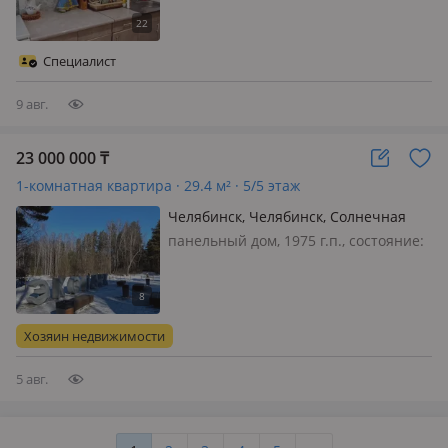
санузел совмещенный, телефон:
отдельный, интернет ADSL,
Рассмотрим обмен на Алматы или
Специалист
Конаев
9 авг.
23 000 000
₸
1-комнатная квартира · 29.4 м² · 5/5 этаж
Челябинск, Челябинск, Солнечная
панельный дом, 1975 г.п., состояние:
требует ремонта, потолки 2.5м.,
санузел совмещенный, телефон: нет,
интернет через TV кабель,
меблирована полностью, Челябинск.
Хозяин недвижимости
Продается однокомнатная кварти…
5 авг.