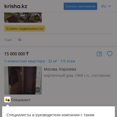
в пригороде, ИЖС, свет, вода, газ,
RU
Скачать приложение
ПРОДАЖА ИЛИ АРЕНДА С ВЫКУПОМ
ЗА 10 ЛЕТ. Объявляется продажа
земельных участков и домов в
коттеджном посёлке Полянки.
Хозяин недвижимости
Полянки - коттеджный посёлок в
едино…
7 авг.
15 000 000
₸
1-комнатная квартира · 32 м² · 1/5 этаж
Москва, Королева
кирпичный дом, 1968 г.п., состояние:
не новый, но аккуратный ремонт,
санузел раздельный, телефон:
отдельный, интернет ADSL,
Рассмотрим обмен на Алматы или
Специалист
Конаев
9 авг.
Специалисты и руководители компании
с таким