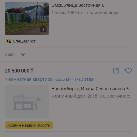
Омск, Улица Восточная 6
1 этаж, 1969 г.п., поливная вода:
постоянно, электричество: есть, газ:
магистральный, меблирована
частично, Продам дом в с. Одесское
(районный центр) 80 км от
Специалист
областного центра, Омска. В 30 км…
5 авг.
20 500 000
₸
1-комнатная квартира · 25.5 м² · 1/10 этаж
Новосибирск, Ивана Севостьянова 5
кирпичный дом, 2018 г.п., состояние:
не новый, но аккуратный ремонт,
санузел совмещенный, меблирована
полностью, В продаже уютная
квартира-студия площадью 25.5 м2 +
Хозяин недвижимости
просторная остеклённая лоджия 5,
4…