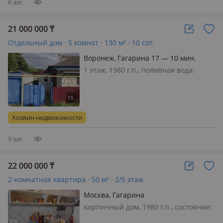
6 авг.
21 000 000
₸
Отдельный дом · 5 комнат · 130 м² · 10 сот.
Воронеж, Гагарина 17 — 10 мин.
пешком от жд.станции
1 этаж, 1980 г.п., поливная вода:
постоянно, электричество: есть, газ:
автономный, потолки 3м.,
меблирована полностью, Дом
находится 100км от Воронежа, 16км
Хозяин недвижимости
районный центр Лиски. Большой дом
на…
9 авг.
22 000 000
₸
2-комнатная квартира · 50 м² · 2/5 этаж
Москва, Гагарина
кирпичный дом, 1980 г.п., состояние:
не новый, но аккуратный ремонт,