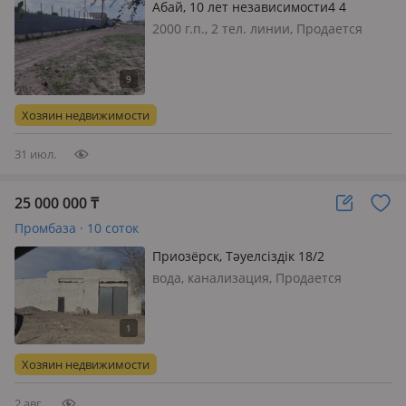
Абай, 10 лет независимости4 4
2000 г.п., 2 тел. линии, Продается
Нефтехранилище, действующая,
можно использовать для другого
вида деятельности, земля в частной
собственности, гос. акт имеется,
Хозяин недвижимости
отопление центральное, вода…
31 июл.
25 000 000
₸
Промбаза · 10 соток
Приозёрск, Тәуелсіздік 18/2
вода, канализация, Продается
производственная база Продается
готовая производственная база,
подходящая для различных видов
бизнеса: производства, склада,
Хозяин недвижимости
логистики, переработки, автосервиса
и дру…
2 авг.