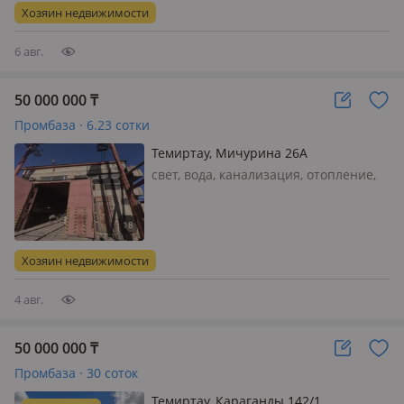
Рядом оживлённая трасса, удобный
Хозяин недвижимости
подъезд для фур и большегрузов…
6 авг.
50 000 000
₸
Промбаза · 6.23 сотки
Темиртау, Мичурина 26А
свет, вода, канализация, отопление,
потолки 6м., кран-балка, Продается
производственно-складская база в г.
Темиртау, расположенная в близости
от промышленной зоны и завода.
Хозяин недвижимости
Площадь земельного участка…
4 авг.
50 000 000
₸
Промбаза · 30 соток
Темиртау, Караганды 142/1