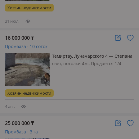
Хозяин недвижимости
31 июл.
16 000 000
₸
Промбаза · 10 соток
Темиртау, Луначарского 4 — Степана
Разина
свет, потолки 4м., Продаётся 1/4
часть производственного
помещения. Вам нужно больше
квадратных метров, Такая
возможность есть, за
Хозяин недвижимости
дополнительную плату. Целевое
назначение вы можете поменять
4 авг.
пр…
25 000 000
₸
Промбаза · 3 га