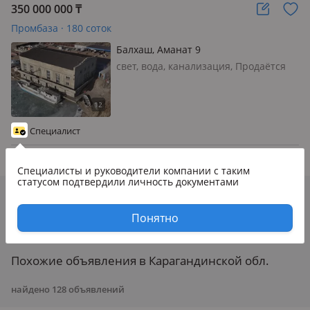
350 000 000
₸
Промбаза · 180 соток
Балхаш, Аманат 9
свет, вода, канализация, Продаётся
недвижимость и земельный участок
рыбоперерабатывающий завод на
берегу озера Балхаш (г. Балхаш).
Производственная база более 1 000
Специалист
кв. м с возможностью расширени…
5 авг.
Специалисты и руководители компании
с таким
статусом подтвердили личность документами
Увы, объявления в Балхаше закончились
Попробуйте изменить фильтры
Понятно
Похожие объявления в Карагандинской обл.
найдено
128
объявлений