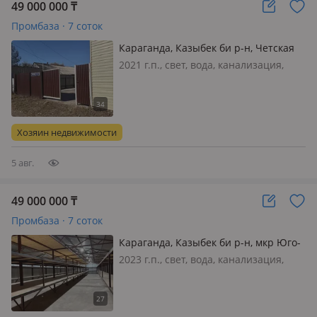
49 000 000
₸
Промбаза · 7 соток
Караганда, Казыбек би р-н, Четская
32а
2021 г.п., свет, вода, канализация,
отопление, потолки 3м., Продается
просторный склад 276 м² с офисом и
частной ухоженной территорией.
Рядом оживлённая трасса, удобный
Хозяин недвижимости
подъезд для фур и большегрузов…
5 авг.
49 000 000
₸
Промбаза · 7 соток
Караганда, Казыбек би р-н, мкр Юго-
Восток, ул. Четская 32а
2023 г.п., свет, вода, канализация,
отопление, потолки 3м., Продаётся
просторный склад 276 м² с офисом и
частной ухоженной территорией.