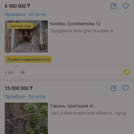
8 900 000
₸
Промбаза · 20 соток
Киевка, Сулейменова 12
Срочно, торг
Продается база для откорма в
Карагандинской области, Нура, все
готово завозите скотину, корма и
работайте! Торг имеется!
Хозяин недвижимости
4 авг.
15 000 000
₸
Промбаза · 29 соток
Сарань, Шахтеров 41
свет, Карагандинская область, город
Сарань, складское помещение и бокс
для хранения