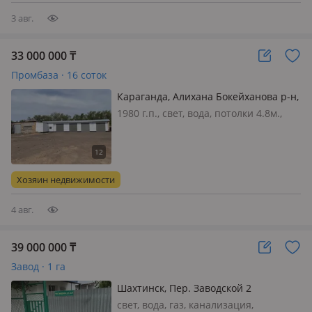
материала:метал…
3 авг.
33 000 000
₸
Промбаза · 16 соток
Караганда, Алихана Бокейханова р-н,
Дзержинского 1/2
1980 г.п., свет, вода, потолки 4.8м.,
кран-балка, Продам
производственную базу в поселке
Новодолинский. Общая площадь 0.16
ГА, территория огорожена. На
Хозяин недвижимости
территории имеются 5 боксов для
грузовой спец…
4 авг.
39 000 000
₸
Завод · 1 га
Шахтинск, Пер. Заводской 2
свет, вода, газ, канализация,