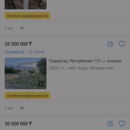
в черте Осакаровки. Использование
ЛПХ, имеются 2 строения, один
полностью утеплен под инкубатор:
Хозяин недвижимости
имеется оборудование для
выведени…
5 авг.
25 500 000
₸
Промбаза · 15 соток
Темиртау, Республики 177 — Алекон
2025 г.п., свет, вода, Продам или
обменяю базу, находится в Темиртау
в старом городе, на базе имеется
баласт, песок, скальник, плиты.
Подойдёт для мойки, сервиса
Хозяин недвижимости
4 авг.
30 000 000
₸