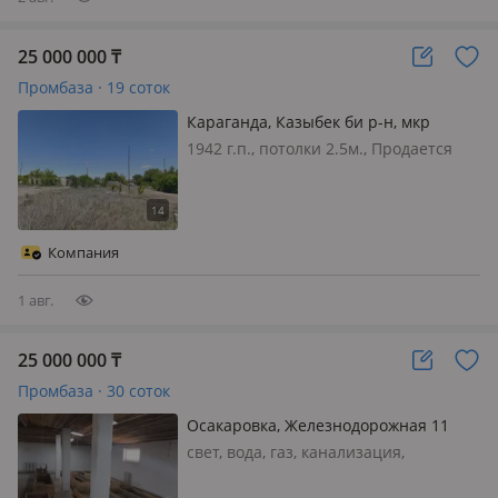
25 000 000
₸
Промбаза · 19 соток
Караганда, Казыбек би р-н, мкр
Михайловка , Мкр Михайловка,
1942 г.п., потолки 2.5м., Продается
уч.квартал 167 — Район бывшего
промбаза( земля) на территории
мясо комбината
имеются старые постройки (в виде
гаражей), в 40 метрах ЖД тупик
(аренда). Рядом есть скважина. Доки
Компания
на ТОО. целевое назначение можн…
1 авг.
25 000 000
₸
Промбаза · 30 соток
Осакаровка, Железнодорожная 11
свет, вода, газ, канализация,
отопление, вентиляция, Продам базу