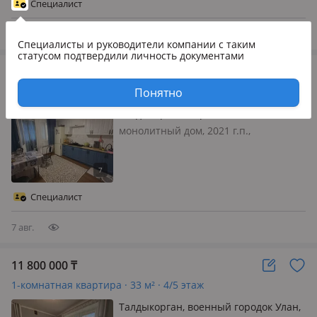
Специалист
этаже 5-этажного кирпичного дом…
7 авг.
Специалисты и руководители компании
с таким
статусом подтвердили личность документами
18 300 000
₸
1-комнатная квартира · 48 м² · 1/5 этаж
Понятно
Талдыкорган, мкр Болашак, Болашак
монолитный дом, 2021 г.п.,
состояние: не новый, но аккуратный
ремонт, потолки 2.8м., санузел
раздельный, меблирована частично,
🏡 Продается просторная 1-
Специалист
комнатная квартира в мкр. Болашақ!
✨ Отличный…
7 авг.
11 800 000
₸
1-комнатная квартира · 33 м² · 4/5 этаж
Талдыкорган, военный городок Улан,