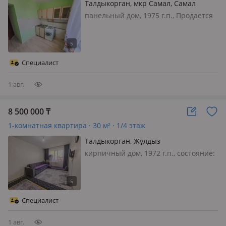
Талдыкорган, мкр Самал, Самал
панельный дом, 1975 г.п., Продается
1-комнатная квартира в районе
Самал Предлагается уютная 1-
комнатная квартира в районе Самал.
Квартира расположена на 5 этаже 5-
Специалист
этажного панельного дома 1975 год…
1 авг.
8 500 000
₸
1-комнатная квартира · 30 м² · 1/4 этаж
Талдыкорган, Жұлдыз
кирпичный дом, 1972 г.п., состояние:
не новый, но аккуратный ремонт,
санузел совмещенный, меблирована
полностью, Продаётся 1-комнатная
квартира 📍 Микрорайон Жұлдыз 🏢
Специалист
Этаж: 1 из 5 📐 Площадь: 30 м² 🍽…
1 авг.