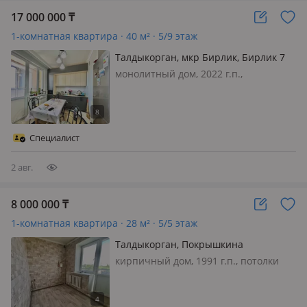
17 000 000
₸
1-комнатная квартира · 40 м² · 5/9 этаж
Талдыкорган, мкр Бирлик, Бирлик 7
монолитный дом, 2022 г.п.,
состояние: не новый, но аккуратный
ремонт, санузел совмещенный,
меблирована частично, 🏠 Продается
уютная 1-комнатная квартира в
Специалист
престижном районе Бирли, общей
площадью 40…
2 авг.
8 000 000
₸
1-комнатная квартира · 28 м² · 5/5 этаж
Талдыкорган, Покрышкина
кирпичный дом, 1991 г.п., потолки
2.8м., 🏡 Продается 1-комнатная
квартира! 🔑 📍 Район: Покрышкина
🛏 Количество комнат: 1 📐 Площадь: