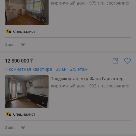
Мкр. Самал
кирпичный дом, 1979 г.п., состояние:
не новый, но аккуратный ремонт,
санузел совмещенный, 🏡 Продаётся
уютная 1-комнатная квартира 📍
Район: Самал 📐 Общая площадь: 33
Специалист
м² 🍽 Кухня: 7 м² 🏢 Этаж: 4/5 🧱…
5 авг.
12 800 000
₸
1-комнатная квартира · 38 м² · 2/5 этаж
Талдыкорган, мкр Жана Гарышкер,
Жана ғарышкер
кирпичный дом, 1993 г.п., состояние:
требует ремонта, потолки 2.8м.,
санузел совмещенный, 🔥 ПОМОГАЕМ
ОФОРМИТЬ ИПОТЕКУ С ЛЮБЫМ
ПЕРВОНАЧАЛЬНЫМ ВЗНОСОМ И
Специалист
ДАЖЕ БЕЗ НЕГО! 🔥 🏡 Продаётся
уютная 1-комнатная…
3 авг.