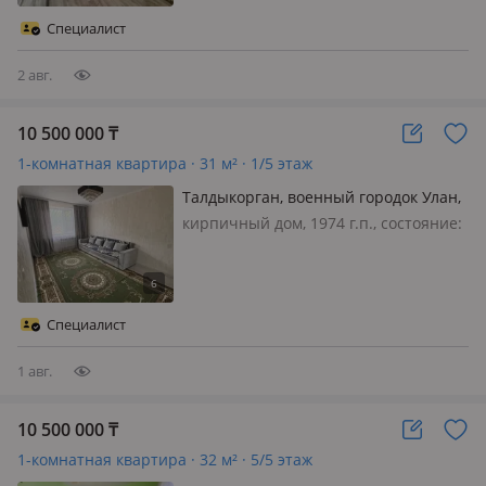
28 м² 🍽 Кухня: 6 м² 🏢 Этаж: 5 из 5 🧱
Специалист
Материал стен: кирпич 📅 Год…
2 авг.
10 500 000
₸
1-комнатная квартира · 31 м² · 1/5 этаж
Талдыкорган, военный городок Улан,
Военный городок улан
кирпичный дом, 1974 г.п., состояние:
не новый, но аккуратный ремонт,
потолки 2.5м., санузел совмещенный,
Продаётся 1-комнатная квартира 📍
Район: В/г Ұлан 🏢 Этаж: 1 из 5 📐
Специалист
Площадь: 31 м² 🍽 Кухня: 6 м²…
1 авг.
10 500 000
₸
1-комнатная квартира · 32 м² · 5/5 этаж