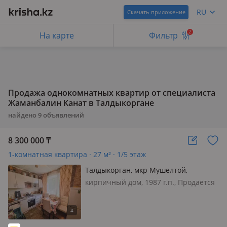
RU
Скачать приложение
2
На карте
Фильтр
Продажа однокомнатных квартир от специалиста
Жаманбалин Канат в Талдыкоргане
найдено
9
объявлений
8 300 000
₸
1-комнатная квартира · 27 м² · 1/5 этаж
Талдыкорган, мкр Мушелтой,
Мушелтой
кирпичный дом, 1987 г.п., Продается
малосемейка в районе Мушелтой!
Предлагается уютная малосемейка
общей площадью 27 кв. м с кухней 6
кв. м. Квартира расположена на 1