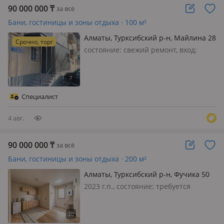
90 000 000
₸
за всё
Бани, гостиницы и зоны отдыха · 100 м²
Алматы, Турксибский р-н, Майлина 28
Срочно, торг
состояние: cвежий ремонт, вход:
отдельный, с улицы, свет, вода, газ,
канализация, отопление, вентиляция,
решетки на окнах, круглосуточная
охрана, своя, потолки 2.5м., Продам
Специалист
мини гостиницу в 300м о…
4 авг.
90 000 000
₸
за всё
Бани, гостиницы и зоны отдыха · 200 м²
Алматы, Турксибский р-н, Фучика 50
2023 г.п., состояние: требуется
косметический ремонт, Отличная
инвестиционная возможность!
Готовый объект для ведения