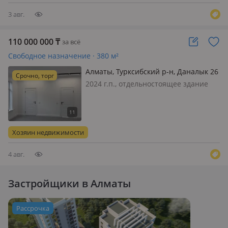
3 авг.
110 000 000
₸
за всё
Свободное назначение · 380 м²
Алматы, Турксибский р-н, Даналык 26
Срочно, торг
2024 г.п., отдельностоящее здание
Офис и Склад, состояние: cвежий
ремонт, вход: с улицы, свет, вода, газ,
отопление, своя, потолки 2.8м.,
Продается офис со складом. Офис 100
Хозяин недвижимости
кВм Склад 280 кВ м
4 авг.
Застройщики в Алматы
Рассрочка