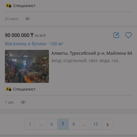
гостиничного бизнеса или
Специалист
переоборудования под апарт-отель.
✔ Удобное расположение…
31 июл.
90 000 000
₸
за всё
Магазины и бутики · 100 м²
Алматы, Турксибский р-н, Майлина 84
вход: отдельный, свет, вода, газ,
канализация, отопление, вентиляция,
видеонаблюдение, круглосуточная
охрана, пожарная сигнализация,
своя, потолки 3м., Продаём магазин +
Специалист
дом. Участок 7 сот Сво…
1 авг.
1
...
6
7
8
...
15