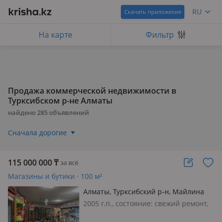
RU
Скачать приложение
На карте
Фильтр
Продажа коммерческой недвижимости в
Турксибском р-не Алматы
найдено
285
объявлений
Сначала дорогие
115 000 000
₸
за всё
Магазины и бутики · 100 м²
Алматы, Турксибский р-н, Майлина
124
2005 г.п., состояние: cвежий ремонт,
вход: отдельный, свет, вода, газ,