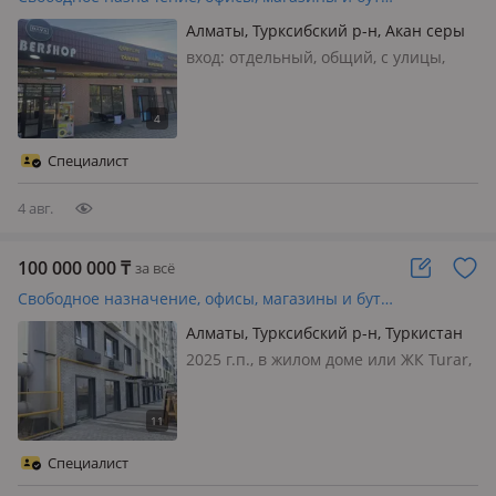
Алматы, Турксибский р-н, Акан серы
115 — Акан Серы-Жумабаева
вход: отдельный, общий, с улицы,
свет, вода, канализация, отопление,
видеонаблюдение, своя, общая,
Продается отдельно стоящее здание,
222 кв м Сидят арендаторы
Специалист
(Барбершоп) и 1 помещение
свободное! Та…
4 авг.
100 000 000
₸
за всё
Свободное назначение, офисы, магазины и бутики, салоны красоты, медцентры и аптеки, образование · 86.7 м²
Алматы, Турксибский р-н, Туркистан
115
2025 г.п., в жилом доме или ЖК Turar,
состояние: черновая отделка, вход:
отдельный, свет, вода, канализация,
отопление, общая, потолки 3м.,
Продается нежилое помещение в ЖК
Специалист
Турар