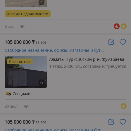
косметический ремонт, вход:
отдельный, свет, вода, газ,
Хозяин недвижимости
канализация, видеонаблюдение,
круглосуточн…
6 авг.
105 000 000
₸
за всё
Свободное назначение, офисы, магазины и бутики, склады, салоны красоты, медцентры и аптеки · 227 м²
Алматы, Турксибский р-н, Жумабаева
Срочно, торг
76 — Довженко
1 этаж, 2006 г.п., состояние: требуется
капитальный ремонт, вход: с улицы,
свет, вода, газ, канализация,
отопление, своя, Продажа складского
помещения с земельным участком в
Специалист
г. Алматы (Турксибски…
30 июл.
105 000 000
₸
за всё
Свободное назначение, офисы, магазины и бутики, общепит, салоны красоты, медцентры и аптеки, образование, развлечения · 222 м²