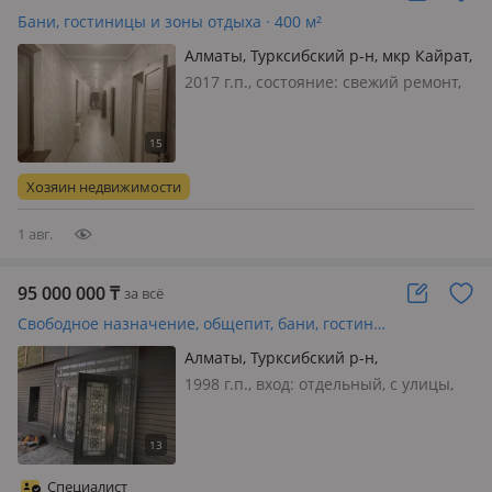
Бани, гостиницы и зоны отдыха · 400 м²
Алматы, Турксибский р-н, мкр Кайрат,
Сибагатулла Карынбаев 35
2017 г.п., состояние: cвежий ремонт,
вход: с улицы, со двора, свет, вода,
газ, канализация, общая, потолки 3м.,
Продается дом для ведения
гостиничного бизнеса, в доме 8
Хозяин недвижимости
комнат по 18 кв оборудованных…
1 авг.
95 000 000
₸
за всё
Свободное назначение, общепит, бани, гостиницы и зоны отдыха · 130 м²
Алматы, Турксибский р-н,
Станционная 10
1998 г.п., вход: отдельный, с улицы,
свет, вода, канализация, решетки на
окнах, общая, Отдельно стоящее
здание, удобное расположение,
район вокзала Алматы1, первая
Специалист