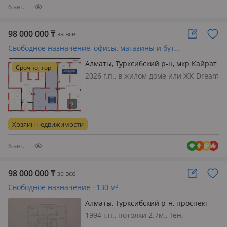
6 авг.
98 000 000
₸
за всё
Свободное назначение, офисы, магазины и бутики, общепит, салоны красоты, медцентры и аптеки · 70 м²
Алматы, Турксибский р-н, мкр Кайрат
Срочно, торг
135/24
2026 г.п., в жилом доме или ЖК Dream
city. Family C, состояние: черновая
отделка, вход: отдельный, с улицы,
свет, вода, канализация, отопление,
вентиляция, видеонаблюдение,
Хозяин недвижимости
круглосуточная охран…
6 авг.
98 000 000
₸
за всё
Свободное назначение · 130 м²
Алматы, Турксибский р-н, проспект
Сейфуллина 1 — Район ЖД вокзала
1994 г.п., потолки 2.7м., Тен.
Алматы 1
Турксибский рн, ж/д вокзал - 1, 1 эт.