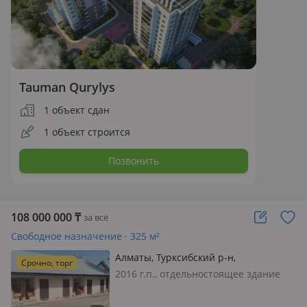
Tauman Qurylys
1 объект сдан
1 объект строится
Позвонить
108 000 000
₸
за всё
Свободное назначение · 325 м²
Алматы, Турксибский р-н,
Срочно, торг
Меншуткина 9 — Акан сери
2016 г.п., отдельностоящее здание
(Ленинская смена)
Квартиры, общежитие, в аренду
квартиры, состояние: требуется