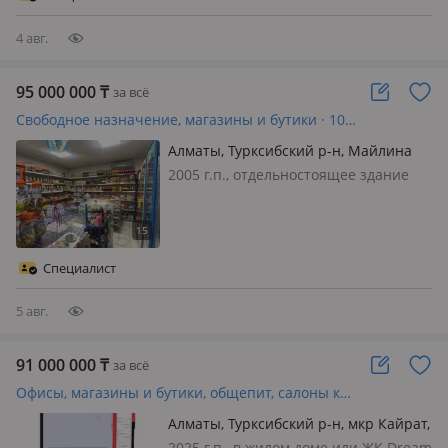
линия, 2 входа, 1этаж, возможност…
4 авг.
95 000 000
₸
за всё
Свободное назначение, магазины и бутики · 100 м²
Алматы, Турксибский р-н, Майлина
206
2005 г.п., отдельностоящее здание
магазин продуктовый, состояние:
cвежий ремонт, вход: отдельный, с
улицы, со двора, свет, вода, газ,
канализация, отопление,
Специалист
сигнализация, общая, потолки 3м.,
Про…
5 авг.
91 000 000
₸
за всё
Офисы, магазины и бутики, общепит, салоны красоты, медцентры и аптеки, образование, развлечения · 70.69 м²
Алматы, Турксибский р-н, мкр Кайрат,
Тараз 8/3
2025 г.п., в жилом доме или ЖК Dream