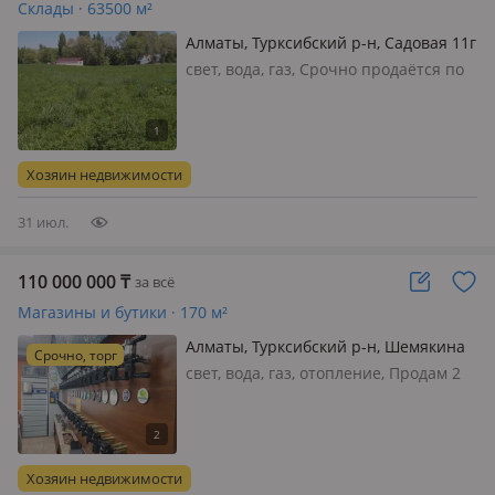
Склады · 63500 м²
Алматы, Турксибский р-н, Садовая 11г
свет, вода, газ, Срочно продаётся по
цене ниже рынка перспективный
земельный участок площадью 6, 35
га (635 соток) внутри п. Байтерек
(Новоалексеевка). Ровный земельный
Хозяин недвижимости
участок в частной собственнос…
31 июл.
110 000 000
₸
за всё
Магазины и бутики · 170 м²
Алматы, Турксибский р-н, Шемякина
Срочно, торг
290 б — Белякова
свет, вода, газ, отопление, Продам 2
бизнеса с жилым домом Магазин
разливных напитков площадью 50кв.
с собственным оборудованием, на
витрине 75 сортов пива с напитками,
Хозяин недвижимости
холодильники, вакумат…