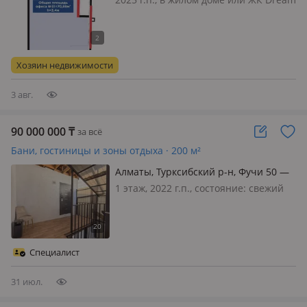
City Family, состояние: черновая
отделка, вход: отдельный, с улицы,
свет, вода, канализация, отопление,
вентиляция, видеонаблюдение,
Хозяин недвижимости
круглосуточная охрана, пожарн…
3 авг.
90 000 000
₸
за всё
Бани, гостиницы и зоны отдыха · 200 м²
Алматы, Турксибский р-н, Фучи 50 —
Артиллерийская
1 этаж, 2022 г.п., состояние: cвежий
ремонт, вход: отдельный, свет, вода,
газ, канализация, отопление,
вентиляция, решетки на окнах,
сигнализация, видеонаблюдение,
Специалист
круглосуточная охрана, пожарн…
31 июл.