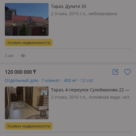
Тараз, Дулати 33
2 этажа, 2015 г.п., меблирована
частично, 🏡 ПРОДАЕТСЯ
ПРОСТОРНЫЙ ДОМ В «ЗОЛОТОМ
КВАДРАТЕ» ГОРОДА! Дом, в котором
хочется жить большой и счастливой
Хозяин недвижимости
семьёй ❤️ ✨ Площадь — 305 м² ✨
Надёжный кирпичный…
3 авг.
120 000 000
₸
Отдельный дом · 7 комнат · 400 м² · 12 сот.
Тараз, 4-переулок Сулейманова 22 —
Сельпо
2 этажа, 2016 г.п., поливная вода: нет,
электричество: есть, потолки 3м.,
меблирована полностью, 1. Тихи
район в тупике, без шума, и звуков
машин; 2. дом построен для себя по
Хозяин недвижимости
эксплозивному проекту;…