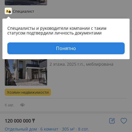
сатылады. 8 бөлме. Барлық сауда
орталықтары, әкімшілік жақын.
Специалист
Мектепке қай бағытқа барда жақ…
5 авг.
Специалисты и руководители компании
с таким
статусом подтвердили личность документами
120 000 000
₸
Часть дома · 7 комнат · 277 м² · 4 сот.
Понятно
Тараз, Достоевского 27/1
2 этажа, 2025 г.п., меблирована
полностью, Продам Таунхаус
Отопление автономное, (газовое),
центральное водоснабжение и
канализация. Видеокамеры,
Хозяин недвижимости
автоматические ворота, охранная
сигнализация
6 авг.
120 000 000
₸
Отдельный дом · 6 комнат · 305 м² · 8 сот.