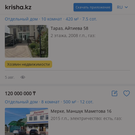
RU
Скачать приложение
120 000 000
₸
Отдельный дом · 10 комнат · 420 м² · 7.5 сот.
Тараз, Айтиева 58
2 этажа, 2008 г.п., газ:
магистральный, Дом находится в
центре города. Строился с
соблюдением всех технических норм.
Имеется паркинг на две машины. Во
Хозяин недвижимости
дворе находятся хозпостройки,
беседка, тапча…
5 авг.
120 000 000
₸
Отдельный дом · 8 комнат · 500 м² · 12 сот.
Мерке, Мәншүк Маметова 16
2015 г.п., электричество: есть, газ:
магистральный, меблирована
полностью, Орталықта 3 қабатты үй