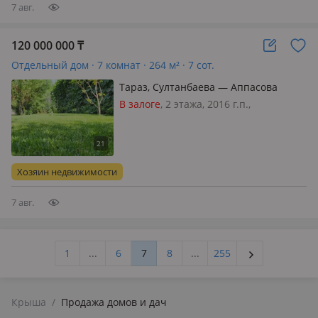
7 авг.
120 000 000
₸
Отдельный дом · 7 комнат · 264 м² · 7 сот.
Тараз, Султанбаева — Аппасова
В залоге
, 2 этажа, 2016 г.п.,
электричество: есть, газ:
магистральный, потолки 3м.,
меблирована полностью, Продам в
отличном состоянии уютный дом,
Хозяин недвижимости
имеется цокольный этаж, в хорошем
районе, широк…
7 авг.
1
...
6
7
8
...
255
Крыша
/
Продажа домов и дач