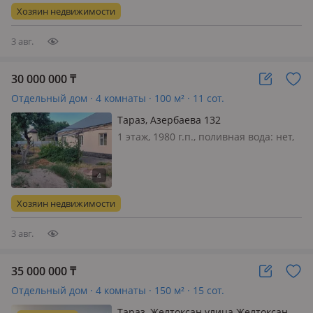
дом в среднем состоянии. Не новый
Хозяин недвижимости
но аккуратный
3 авг.
30 000 000
₸
Отдельный дом · 4 комнаты · 100 м² · 11 сот.
Тараз, Азербаева 132
1 этаж, 1980 г.п., поливная вода: нет,
электричество: есть, газ:
магистральный, потолки 3м.,
меблирована частично, Продаётся
дом по ул. К. Азербаева 132. Рядом
Хозяин недвижимости
школа 44. Требуется ремонт. больш…
3 авг.
35 000 000
₸
Отдельный дом · 4 комнаты · 150 м² · 15 сот.
Тараз, Желтоксан улица Желтоксан