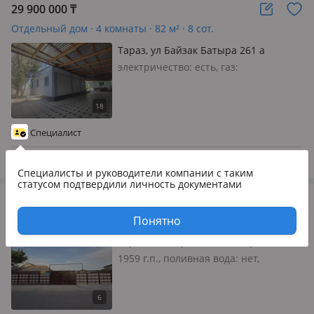
29 900 000
₸
Отдельный дом · 4 комнаты · 82 м² · 8 сот.
Тараз, ул Байзак Батыра 261 а
электричество: есть, газ:
магистральный, меблирована
частично, Продается дом по Байзак
Батыра (вдоль дороги, можно по
коммерческую деятельность), участок
Специалист
8 сот, уютный двор, навес, брусчатка,
дом…
3 авг.
Специалисты и руководители компании
с таким
статусом подтвердили личность документами
42 000 000
₸
Отдельный дом · 5 комнат · 100 м² ·
Понятно
Тараз, 2-й пер байзак батыра 17
1959 г.п., поливная вода: нет,
электричество: есть, газ:
магистральный, потолки 2.7м.,
меблирована полностью, Продаю