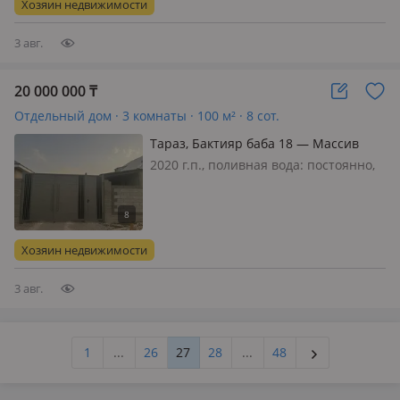
Хозяин недвижимости
территории есть хоз. постройк…
3 авг.
20 000 000
₸
Отдельный дом · 3 комнаты · 100 м² · 8 сот.
Тараз, Бактияр баба 18 — Массив
дальний Карасу 213
2020 г.п., поливная вода: постоянно,
электричество: есть, потолки 2.8м.,
меблирована полностью
Хозяин недвижимости
3 авг.
1
...
26
27
28
...
48