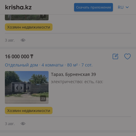
поливная вода: постоянно,
RU
Скачать приложение
электричество: есть, газ:
магистральный, Дом 4-х комн.,
имеется зем. участок 9 соток
Хозяин недвижимости
(плодовые деревья, кустарники
малины), гараж, бан…
3 авг.
16 000 000
₸
Отдельный дом · 4 комнаты · 80 м² · 7 сот.
Тараз, Бурненская 39
электричество: есть, газ:
магистральный, без мебели
Хозяин недвижимости
3 авг.