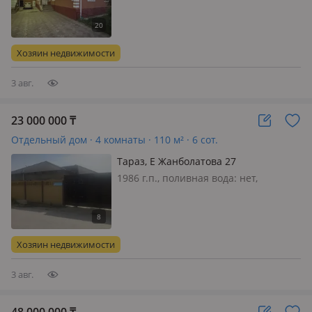
постоянно, электричество: есть, газ:
магистральный, потолки 3.2м.,
меблирована полностью, Срочно
продается новый большой дом со
Хозяин недвижимости
всеми удобствами. Дом зимой
теплый, в…
3 авг.
23 000 000
₸
Отдельный дом · 4 комнаты · 110 м² · 6 сот.
Тараз, Е Жанболатова 27
1986 г.п., поливная вода: нет,
электричество: есть, газ:
магистральный, потолки 2.8м.,
меблирована частично, Ремонты
орташа. Тыныш район
Хозяин недвижимости
3 авг.