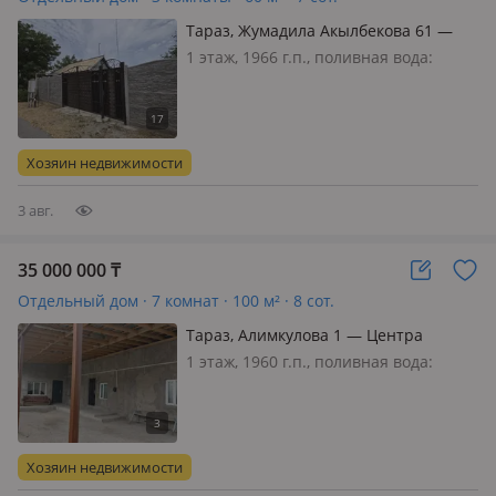
Тараз, Жумадила Акылбекова 61 —
ЖД вокзал
1 этаж, 1966 г.п., поливная вода:
постоянно, электричество: есть, газ:
магистральный, потолки 3.2м.,
меблирована частично, Срочно
продаётся дом, за линией, недалеко
Хозяин недвижимости
от ЖД вокзала, семь соток, т…
3 авг.
35 000 000
₸
Отдельный дом · 7 комнат · 100 м² · 8 сот.
Тараз, Алимкулова 1 — Центра
1 этаж, 1960 г.п., поливная вода:
постоянно, электричество: есть, газ:
автономный, потолки 2.65м.,
меблирована частично, Продаётся
дом в центре города. Дом хороший
Хозяин недвижимости
тёплый есть навес. Требуется