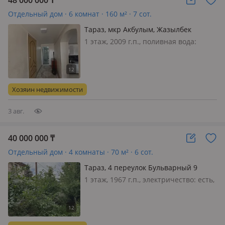
48 000 000
₸
Отдельный дом · 6 комнат · 160 м² · 7 сот.
Тараз, мкр Акбулым, Жазылбек
Куанышбаева 18 — Бауыржан
1 этаж, 2009 г.п., поливная вода:
Момышулы
постоянно, электричество: есть, газ:
магистральный, потолки 2.8м.,
меблирована частично, Срочно
продается дом связи с переездом.
Хозяин недвижимости
Можно под ипотеку
3 авг.
40 000 000
₸
Отдельный дом · 4 комнаты · 70 м² · 6 сот.
Тараз, 4 переулок Бульварный 9
1 этаж, 1967 г.п., электричество: есть,
газ: магистральный, Продается дом в
центре города, отличное
расположение рядом дет. сад, школы,
больницы, магазины, остановки. На