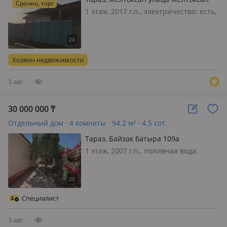
Срочно, торг
90в — Район Жибек жолы Массив
1 этаж, 2017 г.п., электричество: есть,
Турксиб
меблирована полностью, Возможен
обмен на Скот. (Лошадей) рядом
школа, спортшкола, садик, магазин,
аптеке, остановка, все рядом. дорога
Хозяин недвижимости
асфальтированный цен…
3 авг.
30 000 000
₸
Отдельный дом · 4 комнаты · 94.2 м² · 4.5 сот.
Тараз, Байзак батыра 109а
1 этаж, 2007 г.п., поливная вода:
постоянно, электричество: есть, газ:
магистральный, потолки 2.94м.,
меблирована полностью, Продается
дом по улице Байзак батыра
Специалист
напротив магазина Мастерок.
Распо…
3 авг.