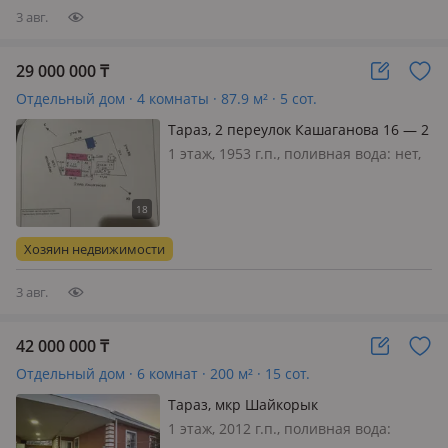
ремонт…
3 авг.
29 000 000
₸
Отдельный дом · 4 комнаты · 87.9 м² · 5 сот.
Тараз, 2 переулок Кашаганова 16 — 2
пер Кашаганова
1 этаж, 1953 г.п., поливная вода: нет,
электричество: есть, газ:
магистральный, потолки 2.6м.,
меблирована полностью, Уютный
дом в тихом районе города. В
Хозяин недвижимости
шаговой доступности базарчик,
торговые цен…
3 авг.
42 000 000
₸
Отдельный дом · 6 комнат · 200 м² · 15 сот.
Тараз, мкр Шайкорык
1 этаж, 2012 г.п., поливная вода: