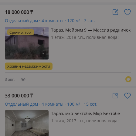
18 000 000
₸
Отдельный дом · 4 комнаты · 120 м² · 7 сот.
Тараз, Мейрим 9 — Массив радничок
Срочно, торг
Кирова базар жак
1 этаж, 2018 г.п., поливная вода:
постоянно, электричество: можно
подключить, газ: можно подключить,
Уй жартылай биткен массив
радничекта оргаласкан жолга жакын
Хозяин недвижимости
мектеп балабакша бари касында
3 авг.
33 000 000
₸
Отдельный дом · 4 комнаты · 100 м² · 15 сот.
Тараз, мкр Бектобе, Мкр Бектобе
Бескен Абдраимова 44
1 этаж, 2017 г.п., поливная вода:
постоянно, электричество: есть, газ:
магистральный, потолки 2.85м.,