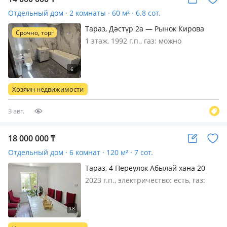
Отдельный дом · 2 комнаты · 60 м² · 6.8 сот.
Тараз, Дәстүр 2а — Рынок Кирова
Срочно, торг
1 этаж, 1992 г.п., газ: можно
подключить, потолки 2.8м., без
мебели, Продам дом 2х комнатный
времянка 60кв м полный хороший
ремонт внутри ванна туалет земля
Хозяин недвижимости
9соток рядом рынок Кирова
(Родничок) рядом…
3 авг.
18 000 000
₸
Отдельный дом · 6 комнат · 120 м² · 7 сот.
Тараз, 4 Переулок Абылай хана 20
2023 г.п., электричество: есть, газ:
магистральный, без мебели, ТОРГ.
Продаётся дом. Состояние дома
хорошее. Все документы в порядке.
Рассматриваем обмен на 2х