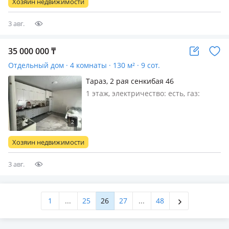
Хозяин недвижимости
комнатную квартиру в центре
последний э…
3 авг.
35 000 000
₸
Отдельный дом · 4 комнаты · 130 м² · 9 сот.
Тараз, 2 рая сенкибая 46
1 этаж, электричество: есть, газ:
магистральный, потолки 2.8м.,
меблирована частично, Участок
квадратный кто хочет строить готова
участок позволяет
Хозяин недвижимости
3 авг.
1
...
25
26
27
...
48