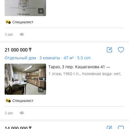
газ: магистральный, потолки 2.6м.,
без мебели, Продаётся дом под снос в
районе залини, 2 пер Песчаный 15
очень тихий район, хорошее
Специалист
расположение асфальтированн…
3 авг.
21 000 000
₸
Отдельный дом · 3 комнаты · 47 м² · 5.5 сот.
Тараз, 3 пер. Кашаганова 41 —
Свежая рыба, ресторан Марат
1 этаж, 1960 г.п., поливная вода: нет,
электричество: есть, газ:
магистральный, потолки 2.6м.,
меблирована частично, Продаётся
частный дом в районе Кашаганова/
Специалист
Койгельды участок 5, 5 соток дом…
3 авг.
14 000 000
₸