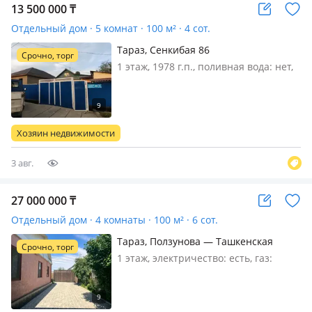
13 500 000
₸
Отдельный дом · 5 комнат · 100 м² · 4 сот.
Тараз, Сенкибая 86
Срочно, торг
1 этаж, 1978 г.п., поливная вода: нет,
электричество: есть, газ:
магистральный, потолки 2.5м.,
Средний ремонт
Хозяин недвижимости
3 авг.
27 000 000
₸
Отдельный дом · 4 комнаты · 100 м² · 6 сот.
Тараз, Ползунова — Ташкенская
Срочно, торг
Лермонтова почтовая
1 этаж, электричество: есть, газ:
магистральный, Продам дом в
хорошем состоянии. Тихий район.
Возможен обмен на квартиру.