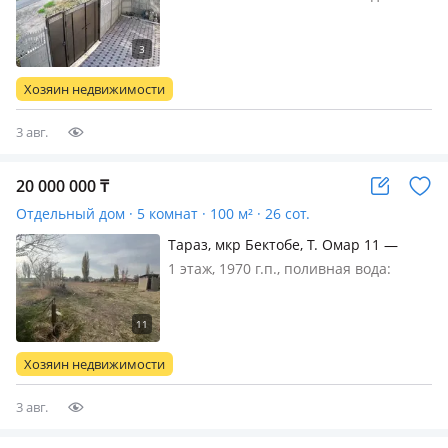
постоянно, электричество: есть, газ:
магистральный, потолки 2.5м.,
меблирована частично, Дом старый.
участок угловой, есть переулок
Хозяин недвижимости
можно сделать ворота. огоро…
3 авг.
20 000 000
₸
Отдельный дом · 5 комнат · 100 м² · 26 сот.
Тараз, мкр Бектобе, Т. Омар 11 —
Район Аэропорта
1 этаж, 1970 г.п., поливная вода:
постоянно, электричество: есть, газ:
магистральный, потолки 2.6м., без
мебели, Продается дом в с. Бектобе.
Без ремонта. Центральный
Хозяин недвижимости
водопровод, газ, электричест…
3 авг.