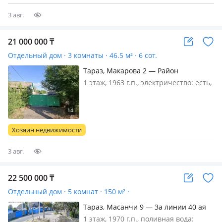
комнатную квартиру…
3 авг.
21 000 000
₸
Отдельный дом · 3 комнаты · 46.5 м² · 6 сот.
Тараз, Макарова 2 — Район
Военторга
1 этаж, 1963 г.п., электричество: есть,
газ: магистральный, потолки 3.4м.,
меблирована частично, Продаётся
тёплый и комфортный дом, готовый
для проживания. Отличный вариант
Хозяин недвижимости
для семьи, которая цен…
3 авг.
22 500 000
₸
Отдельный дом · 5 комнат · 150 м² ·
Тараз, Масанчи 9 — За линии 40 ая
Мельница
1 этаж, 1970 г.п., поливная вода: