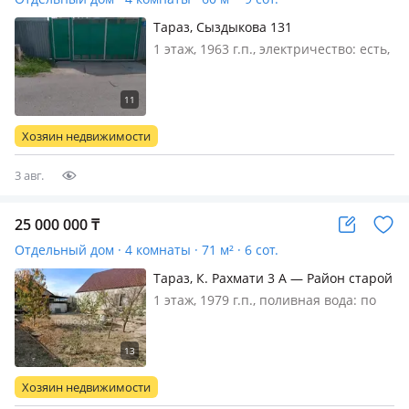
Тараз, Сыздыкова 131
1 этаж, 1963 г.п., электричество: есть,
газ: магистральный, меблирована
частично, В доме 4 жилых комнаты,
кухня, са́нузел, горячая вода от
газовой колонки, баня, хозпостройки.
Хозяин недвижимости
большой двор. сад- вишн…
3 авг.
25 000 000
₸
Отдельный дом · 4 комнаты · 71 м² · 6 сот.
Тараз, К. Рахмати 3 А — Район старой
глазной больницы
1 этаж, 1979 г.п., поливная вода: по
расписанию, электричество: есть,
газ: магистральный, потолки 2.5м.,
меблирована частично, Продается
жилой дом из 4 комнат общ.
Хозяин недвижимости
площадью 71 КВ. м. с земель…