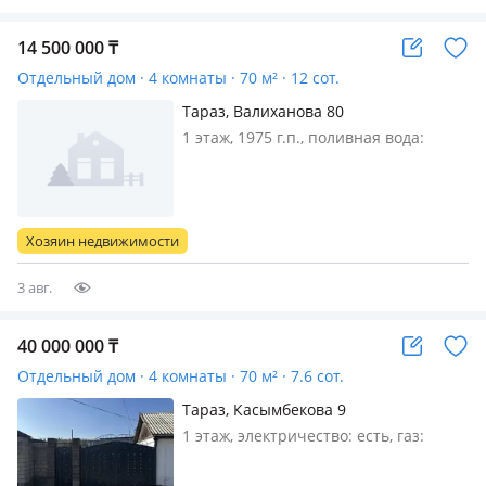
14 500 000
₸
Отдельный дом · 4 комнаты · 70 м² · 12 сот.
Тараз, Валиханова 80
1 этаж, 1975 г.п., поливная вода:
постоянно, электричество: есть, газ:
магистральный, потолки 2.7м.,
меблирована частично, Продаётся
два небольших дома на одном
Хозяин недвижимости
участке 12 соток. (связи с
переездом…
3 авг.
40 000 000
₸
Отдельный дом · 4 комнаты · 70 м² · 7.6 сот.
Тараз, Касымбекова 9
1 этаж, электричество: есть, газ:
магистральный, меблирована
полностью, 🏡 *Продается уютный