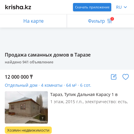
RU
Скачать приложение
3
На карте
Фильтр
Продажа саманных домов в Таразе
найдено
941
объявление
12 000 000
₸
Отдельный дом · 4 комнаты · 64 м² · 6 сот.
Тараз, Тупик Дальная Карасу 1 в
1 этаж, 2015 г.п., электричество: есть,
газ: магистральный, Дальная Карасу,
рядом школа, садик, супермаркеты,
общественный транспорт на все
направления. Возможен обмен на 2-3
Хозяин недвижимости