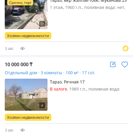
Тараз, мкр Жалпак-Тобе, Муканова 25
Срочно, торг
— Муканова
1 этаж, 1960 г.п., поливная вода: нет,
электричество: есть, газ:
магистральный, потолки 2.7м., без
мебели, Дом находится в тихом
районе улица асфальтированная хоз
Хозяин недвижимости
постройки под снос двор на две
маши…
3 авг.
10 000 000
₸
Отдельный дом · 3 комнаты · 100 м² · 17 сот.
Тараз, Речная 17
В залоге
, 1989 г.п., поливная вода:
постоянно, газ: магистральный,
потолки 2м., меблирована частично
Хозяин недвижимости
3 авг.