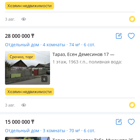
Имеется хороший участок под
Хозяин недвижимости
строительство
3 авг.
28 000 000
₸
Отдельный дом · 4 комнаты · 74 м² · 6 сот.
Тараз, Есен Демесинов 17 —
Срочно, торг
Оритервка ПО улица Ташкентская
1 этаж, 1963 г.п., поливная вода:
постоянно, электричество: есть, газ:
магистральный, потолки 2м.,
меблирована частично, Арзан іздеп
жүрген жандар өтіп кетіңдер маза
Хозяин недвижимости
алмай егер саған жер керек болс…
3 авг.
15 000 000
₸
Отдельный дом · 3 комнаты · 70 м² · 6 сот.