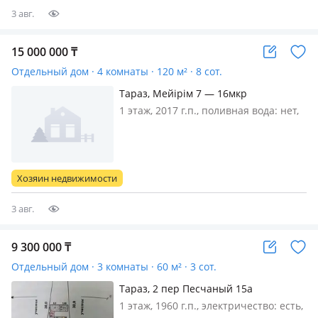
3 авг.
15 000 000
₸
Отдельный дом · 4 комнаты · 120 м² · 8 сот.
Тараз, Мейiрiм 7 — 16мкр
1 этаж, 2017 г.п., поливная вода: нет,
электричество: можно подключить,
газ: можно подключить, потолки
2.8м., Үй жартылай биткен казирги
таңда үй цех боп тур
Хозяин недвижимости
3 авг.
9 300 000
₸
Отдельный дом · 3 комнаты · 60 м² · 3 сот.
Тараз, 2 пер Песчаный 15а
1 этаж, 1960 г.п., электричество: есть,