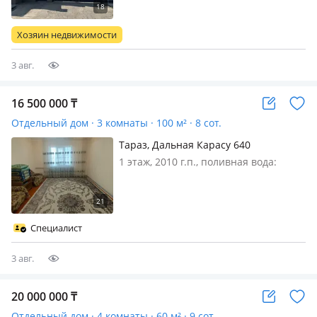
дом в Золотом квадрате города!* 4-
комнатный дом: 3 спальни,
Хозяин недвижимости
просторный зал и кухня. Расположен
в сухо…
3 авг.
16 500 000
₸
Отдельный дом · 3 комнаты · 100 м² · 8 сот.
Тараз, Дальная Карасу 640
1 этаж, 2010 г.п., поливная вода:
постоянно, электричество: есть, газ:
магистральный, меблирована
частично, Срочно продается
небольшой дом! 📍 Адрес: район
Специалист
Дальний Карасу (рядом с Школой
№26)…
3 авг.
20 000 000
₸
Отдельный дом · 4 комнаты · 60 м² · 9 сот.