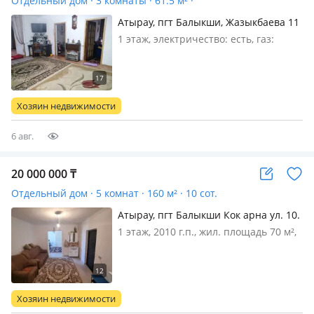
Отдельный дом · 3 комнаты · 61.5 м² ·
Атырау, пгт Балыкши, Жазыкбаева 11
1 этаж, электричество: есть, газ:
магистральный, потолки 2.6м.,
меблирована частично, Вашему
вниманию продается дом в
экологически чистом районе
Хозяин недвижимости
балыкши. Дом расположен на берегу
Урала. Сосед…
6 авг.
20 000 000
₸
Отдельный дом · 5 комнат · 160 м² · 10 сот.
Атырау, пгт Балыкши Кок арна ул. 10.
дом 19 — 10көше
1 этаж, 2010 г.п., жил. площадь 70 м²,
кухня 8 м², электричество: есть,
потолки 3м., Кок арнада қазақ үй
сатылады. Жағдайы жақсы. 4бөлме,
хол, кухния, прихожкасы бар.
Хозяин недвижимости
Көшелер асфальттанған, балабақша…