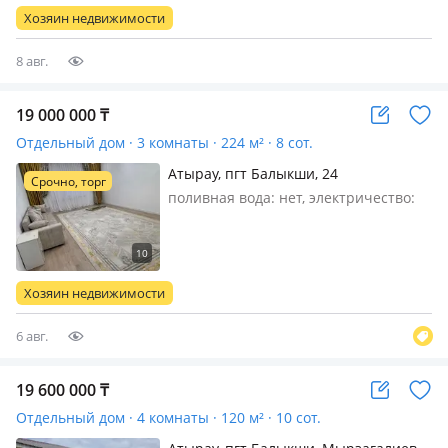
деревья, магазин, садик, школа,
Хозяин недвижимости
дорога близко, есть все условия дл…
8 авг.
19 000 000
₸
Отдельный дом · 3 комнаты · 224 м² · 8 сот.
Атырау, пгт Балыкши, 24
Срочно, торг
поливная вода: нет, электричество:
есть, газ: магистральный, Большой
мансардный дом с хорошим
фундаментом, первый этаж достроен,
второй черновой, асфальтированная
Хозяин недвижимости
дорога, близко к городу, рядо…
6 авг.
19 600 000
₸
Отдельный дом · 4 комнаты · 120 м² · 10 сот.