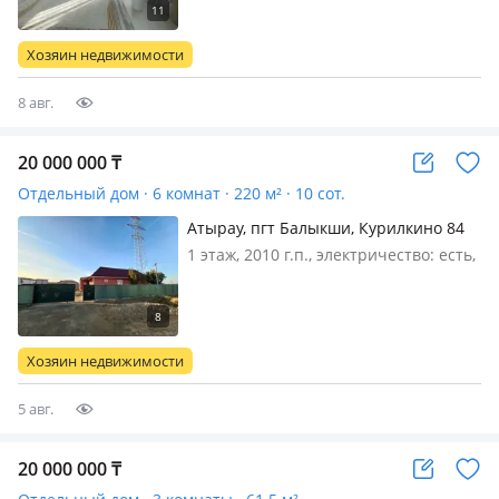
меблирована полностью, Продается
обустроенный новый дом 2025 г
Хозяин недвижимости
постройки, со свежим ремонтом. Вс…
8 авг.
20 000 000
₸
Отдельный дом · 6 комнат · 220 м² · 10 сот.
Атырау, пгт Балыкши, Курилкино 84
— Збан магазин арты
1 этаж, 2010 г.п., электричество: есть,
газ: магистральный, Садик, мектеп,
остаровка жақын, уйдің алдына дейін
асфальт мал ұстауғада ыңғайлы
жердеміз бағасын келісуге болады
Хозяин недвижимости
келіп көріңіздер
5 авг.
20 000 000
₸