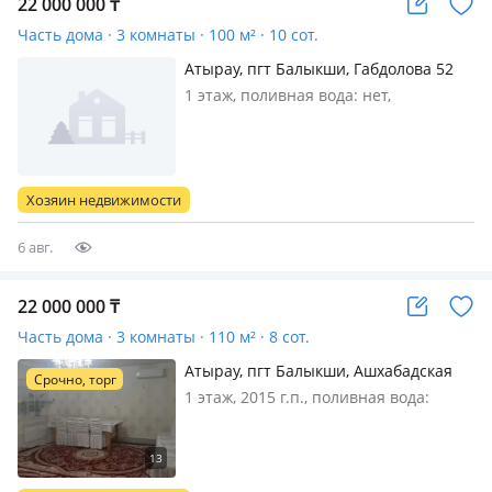
22 000 000
₸
Часть дома · 3 комнаты · 100 м² · 10 сот.
Атырау, пгт Балыкши, Габдолова 52
1 этаж, поливная вода: нет,
электричество: есть, газ: можно
подключить, меблирована
полностью
Хозяин недвижимости
6 авг.
22 000 000
₸
Часть дома · 3 комнаты · 110 м² · 8 сот.
Атырау, пгт Балыкши, Ашхабадская
Срочно, торг
улица 7/2
1 этаж, 2015 г.п., поливная вода:
постоянно, электричество: есть, газ:
магистральный, потолки 2.8м.,
меблирована частично, Продам дом