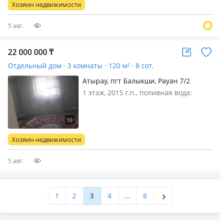
заде ос. Нар суда пос. Мырном или
Хозяин недвижимости
обмен пгт. Инлер или пгт…
5 авг.
22 000 000
₸
Отдельный дом · 3 комнаты · 120 м² · 8 сот.
Атырау, пгт Балыкши, Рауан 7/2
1 этаж, 2015 г.п., поливная вода:
постоянно, электричество: есть, газ:
магистральный, меблирована
частично, Продам дом заде нар суда
пос. Мирны первая улица или меняю
Хозяин недвижимости
в районе Заросли или Аксаи или м…
5 авг.
1
2
3
4
...
8