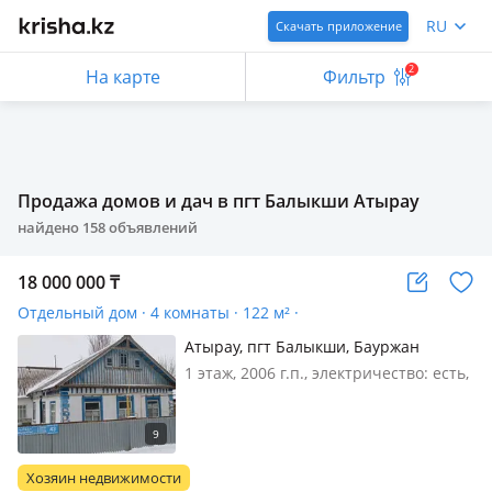
RU
Скачать приложение
2
На карте
Фильтр
Продажа домов и дач в пгт Балыкши Атырау
найдено
158
объявлений
18 000 000
₸
Отдельный дом · 4 комнаты · 122 м² ·
Атырау, пгт Балыкши, Бауржан
Момышулы 43 — Остановка Ландыш
1 этаж, 2006 г.п., электричество: есть,
газ: автономный, потолки 2.8м.,
меблирована частично, Возможен
обмен на две квартиры или квартира
+ доплата. На обмен из расчёта 20
Хозяин недвижимости