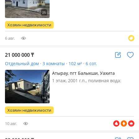
постоянно, электричество: есть, газ:
магистральный, потолки 3м.,
меблирована полностью, В хорошем
состояние с отличном ремонтом
Хозяин недвижимости
6 авг.
21 000 000
₸
Отдельный дом · 3 комнаты · 102 м² · 6 сот.
Атырау, пгт Балыкши, Уахита
Губашева 15
1 этаж, 2001 г.п., поливная вода:
постоянно, электричество: есть, газ:
магистральный, потолки 2.9м.,
меблирована частично, Продается
отдельный дом 2001 года постройки.
Хозяин недвижимости
Дом был куплен в 2022 году…
10 авг.