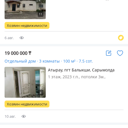
постоянно, электричество: есть, газ:
магистральный, потолки 3м.,
меблирована частично, Жаксы жерде
орналаскан мектеп садик дукен
Хозяин недвижимости
остановка Бари жакын коршилер
жакс…
6 авг.
19 000 000
₸
Отдельный дом · 3 комнаты · 100 м² · 7.5 сот.
Атырау, пгт Балыкши, Сарымолда
досмухаммедова 10
1 этаж, 2023 г.п., потолки 3м.,
меблирована частично
Хозяин недвижимости
10 авг.