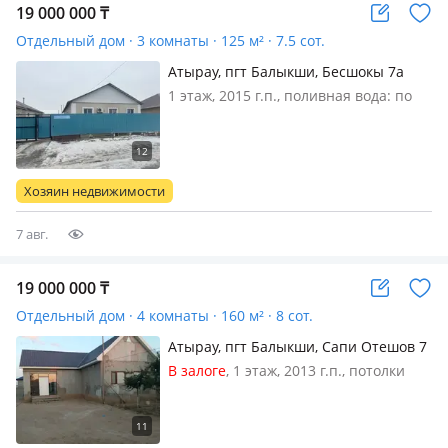
19 000 000
₸
Отдельный дом · 3 комнаты · 125 м² · 7.5 сот.
Атырау, пгт Балыкши, Бесшокы 7а
1 этаж, 2015 г.п., поливная вода: по
расписанию, электричество: есть,
газ: магистральный, потолки 2.8м.,
меблирована частично, Срочно
продам дом районе города Атырау.
Хозяин недвижимости
село Жанатала за Курилкино 1…
7 авг.
19 000 000
₸
Отдельный дом · 4 комнаты · 160 м² · 8 сот.
Атырау, пгт Балыкши, Сапи Отешов 7
В залоге
, 1 этаж, 2013 г.п., потолки
2.8м., меблирована частично,
Продается дом в Кызылбалык, Улица
Сапи Отешов, 7, есть плодовые