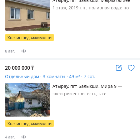
Атырау, пгт Балыкши, Мырзағалиев
45
1 этаж, 2019 г.п., поливная вода: по
расписанию, электричество: есть,
газ: магистральный, потолки 2.7м.,
меблирована полностью,
Экологиялық таза ауданда, мектеп,
Хозяин недвижимости
бала- бақша, аялдамасы қасында…
8 авг.
20 000 000
₸
Отдельный дом · 3 комнаты · 49 м² · 7 сот.
Атырау, пгт Балыкши, Мира 9 —
Берег урала
электричество: есть, газ:
магистральный, без мебели, Продам
дом в на берегу в хорошем
расположении в спальном районе
Хозяин недвижимости
4 авг.