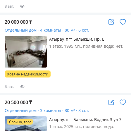
8 авг.
20 000 000
₸
Отдельный дом · 4 комнаты · 80 м² · 6 сот.
Атырау, пгт Балыкши, Пр. Е.
Жазыкбаева 28 — Балыкшы
1 этаж, 1995 г.п., поливная вода: нет,
электричество: есть, газ:
магистральный, потолки 2.7м.,
меблирована частично, Балықшыда
орналасқан қазақ үй. қыста жылы,
Хозяин недвижимости
жазда салқын. тып тыныш район.
тағы да…
6 авг.
20 500 000
₸
Отдельный дом · 3 комнаты · 80 м² · 8 сот.
Атырау, пгт Балыкши, Водник 3 ул 7
Срочно, торг
20 — Ориентир
1 этаж, 2025 г.п., поливная вода: