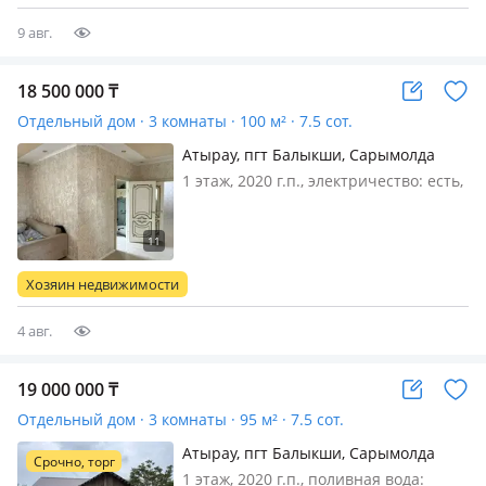
млн. тенге. Дом расположен…
9 авг.
18 500 000
₸
Отдельный дом · 3 комнаты · 100 м² · 7.5 сот.
Атырау, пгт Балыкши, Сарымолда
досмухаммедодва 10
1 этаж, 2020 г.п., электричество: есть,
газ: автономный, потолки 3м.,
меблирована частично, Тыныш
район мектеп садик жакын коршилер
жаксы дукен жакын остановка
Хозяин недвижимости
5.10мин жерде
4 авг.
19 000 000
₸
Отдельный дом · 3 комнаты · 95 м² · 7.5 сот.
Атырау, пгт Балыкши, Сарымолда
Срочно, торг
досмухаммедодва 10
1 этаж, 2020 г.п., поливная вода: