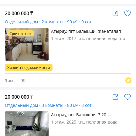
20 000 000
₸
Отдельный дом · 2 комнаты · 90 м² · 9 сот.
Атырау, пгт Балыкши, Жанаталап
Срочно, торг
Жамбыл Жабаев 19
1 этаж, 2017 г.п., поливная вода: по
расписанию, электричество: есть,
газ: автономный, потолки 3м.,
меблирована частично, Продаётся
дом в. с. Жанаталап, на берегу Урала.
Хозяин недвижимости
Дом ограждён, во дворе ест…
5 авг.
20 000 000
₸
Отдельный дом · 3 комнаты · 80 м² · 8 сот.
Атырау, пгт Балыкши, 7 20 —
Водник-3, 7 улица, 20 дом
1 этаж, 2025 г.п., поливная вода:
постоянно, электричество: есть, газ:
магистральный, потолки 3м.,