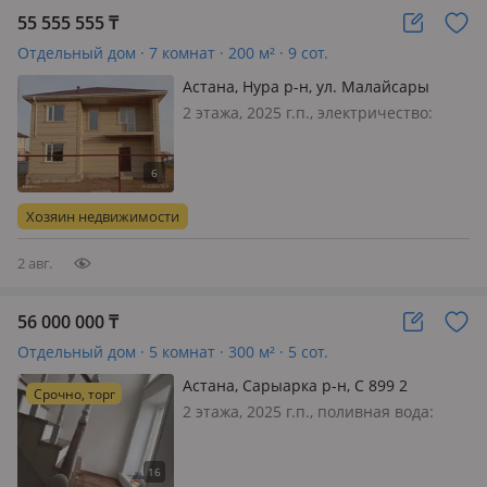
55 555 555
₸
Отдельный дом · 7 комнат · 200 м² · 9 сот.
Астана, Нура р-н, ул. Малайсары
батыра 66
2 этажа, 2025 г.п., электричество:
есть, газ: магистральный, потолки
3.3м., Добротный, отдельностоящий
дом Площадь 200 кв. м 6-ти
комнатный дом Дом строили для
Хозяин недвижимости
себя, из качественных материалов…
2 авг.
56 000 000
₸
Отдельный дом · 5 комнат · 300 м² · 5 сот.
Астана, Сарыарка р-н, С 899 2
Срочно, торг
2 этажа, 2025 г.п., поливная вода:
постоянно, электричество: есть, газ:
автономный, потолки 2.8м., без
мебели, Продается новый таунхаус