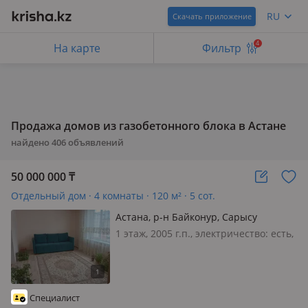
RU
Скачать приложение
4
На карте
Фильтр
Продажа домов из газобетонного блока в Астане
найдено
406
объявлений
50 000 000
₸
Отдельный дом · 4 комнаты · 120 м² · 5 сот.
Астана, р-н Байконур, Сарысу
1 этаж, 2005 г.п., электричество: есть,
газ: автономный, потолки 2.6м.,
меблирована полностью, Продается
уютный 4-х комнатный дом в
Байконурском районе. Дом не в
Специалист