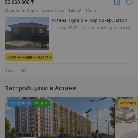
52 000 000
₸
Отдельный дом · 4 комнаты · 140 м² · 10 сот.
Астана, Нура р-н, мкр Уркер, Латиф
хамиди 13
1 этаж, 2026 г.п., газ: магистральный,
потолки 3.1м., без мебели
Хозяин недвижимости
4 авг.
Застройщики в Астане
Рассрочка
Акции
Ипотека