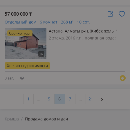
57 000 000
₸
Отдельный дом · 6 комнат · 268 м² · 10 сот.
Астана, Алматы р-н, Жибек жолы 1
Срочно, торг
мкрн — 1 мкрн
2 этажа, 2016 г.п., поливная вода:
постоянно, электричество: есть, газ:
магистральный, потолки 3м.,
меблирована частично, Продам 2
дома на участке. Первый дом одна
Хозяин недвижимости
этажный площадью 98 кв. м. Второ…
3 авг.
1
...
5
6
7
...
21
Крыша
/
Продажа домов и дач