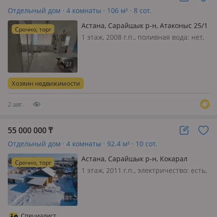
Отдельный дом · 4 комнаты · 106 м² · 8 сот.
Астана, Сарайшык р-н, Атаконыс 25/1
Срочно, торг
1 этаж, 2008 г.п., поливная вода: нет,
электричество: есть, газ:
магистральный, потолки 2.7м.,
меблирована полностью, Если вы
ищете дом для счастливого
Хозяин недвижимости
проживания с семьёй — это
отличный вариант. Дом…
2 авг.
55 000 000
₸
Отдельный дом · 4 комнаты · 92.4 м² · 10 сот.
Астана, Сарайшык р-н, Кокарал
Срочно, торг
1 этаж, 2011 г.п., электричество: есть,
газ: магистральный, потолки 2.4м.,
меблирована полностью, Звоните
заранее чтоб записаться на
просмотр дома🔥 Горящая цена, торг
Специалист