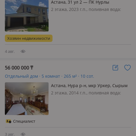
Астана, 31 ул 2 — ПК Нурлы
2 этажа, 2023 г.п., поливная вода:
постоянно, электричество: есть, газ:
магистральный, потолки 3м.,
меблирована частично, Отдельный
дом Площадь дома -240 2 этажа
Хозяин недвижимости
Участок 10 (возможно +10) Стены…
4 авг.
56 000 000
₸
Отдельный дом · 5 комнат · 265 м² · 10 сот.
Астана, Нура р-н, мкр Уркер, Сырым
батыр 96
2 этажа, 2014 г.п., поливная вода:
постоянно, электричество: есть, газ:
магистральный, потолки 2.8м.,
меблирована полностью, Продам
просторный дом в м. р Уркер для
Специалист
большой семьи документы в
полном…
3 авг.