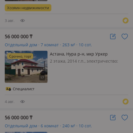
срочно торг есть возможно обмен с
Хозяин недвижимости
вашей доплатой Рассматривае…
3 авг.
56 000 000
₸
Отдельный дом · 7 комнат · 263 м² · 10 сот.
Астана, Нура р-н, мкр Уркер
Срочно, торг
2 этажа, 2014 г.п., электричество:
есть, газ: можно подключить, потолки
2.7м., меблирована полностью,
Просторный двухэтажный дом 263 м²
с действующим СТО на участке 10
Специалист
соток в мкр. Уркер Предлагается…
4 авг.
56 000 000
₸
Отдельный дом · 6 комнат · 240 м² · 10 сот.