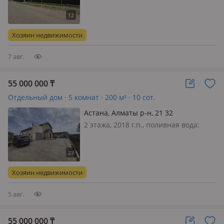
без мебели, Продам дом в центре
Уркера Продается уютный и теплый
дом в самом центре Уркера. В
Хозяин недвижимости
шаговой доступности находятс…
7 авг.
55 000 000
₸
Отдельный дом · 5 комнат · 200 м² · 10 сот.
Астана, Алматы р-н, 21 32
2 этажа, 2018 г.п., поливная вода:
постоянно, электричество: есть, газ:
магистральный, потолки 3.3м.,
меблирована полностью, Если
телефон недоступно, пишите, дом
Хозяин недвижимости
полностью мебелированный и вс…
5 авг.
55 000 000
₸