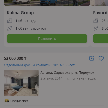
Kalina Group
Favori
1 объект сдан
23 
1 объект строится
3 о
Позвонить
53 000 000
₸
Отдельный дом · 4 комнаты · 181 м² · 8 сот.
Астана, Сарыарка р-н, Переулок
Жалаулы 2
2 этажа, 2014 г.п., поливная вода:
постоянно, электричество: есть, газ:
магистральный, потолки 2.7м.,
меблирована полностью, Продаётся
2х. уровневый дом. Район Сарыарка.
Специалист
Агрогородок Общая площадь…