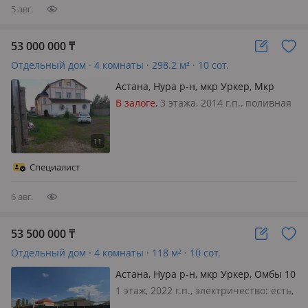
5 авг.
53 000 000
₸
Отдельный дом · 4 комнаты · 298.2 м² · 10 сот.
Астана, Нура р-н, мкр Уркер, Мкр
Уркер, Есет батыра 16
В залоге
, 3 этажа, 2014 г.п., поливная
вода: постоянно, электричество: есть,
газ: можно подключить, потолки
2.9м., без мебели, Продается
просторный 3-этажный дом в жилом
Специалист
массиве Уркер. Общая площа…
6 авг.
53 500 000
₸
Отдельный дом · 4 комнаты · 118 м² · 10 сот.
Астана, Нура р-н, мкр Уркер, Омбы 10
— Средняя школа 33
1 этаж, 2022 г.п., электричество: есть,
газ: магистральный, потолки 3.1м.,