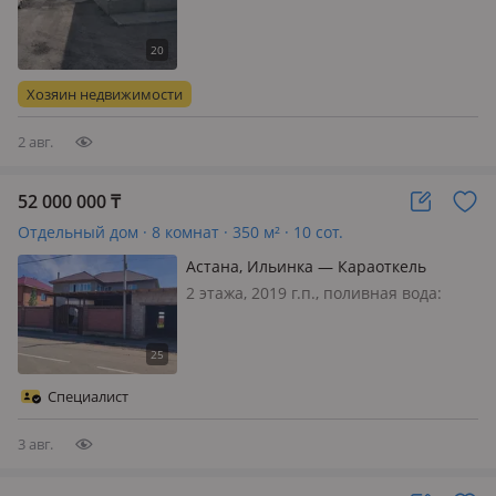
постоянно, электричество: есть,
потолки 2.7м., меблирована
полностью, Продам дом
Хозяин недвижимости
2 авг.
52 000 000
₸
Отдельный дом · 8 комнат · 350 м² · 10 сот.
Астана, Ильинка — Караоткель
2 этажа, 2019 г.п., поливная вода:
постоянно, электричество: есть, газ:
можно подключить, потолки 3м.,
меблирована полностью, Дом
находится в ильинка! караоткель ! (
Специалист
(гараж, Хоз постройки. упакован…
3 авг.