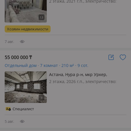
Конечная 8 автобуса
2 этажа, 2021 г.п., электричество:
есть, газ: магистральный, потолки
2.8м., меблирована полностью,
Продаётся просторный таунхаус 260
м² в современном коттеджном
Хозяин недвижимости
городке Район Коктал Идеальное
сочетан…
7 авг.
55 000 000
₸
Отдельный дом · 7 комнат · 210 м² · 9 сот.
Астана, Нура р-н, мкр Уркер,
Малайсары батыра 61
2 этажа, 2026 г.п., электричество:
есть, газ: магистральный, потолки
3.3м., Дом в черновой отделке, со
свободной планировкой. Дом
строили для себя, из качественных
Специалист
материалов и конструкции. Фундам…
5 авг.