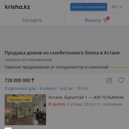
RU
Скачать приложение
4
На карте
Фильтр
Продажа домов из газобетонного блока в Астане
найдено
413
объявлений
Горячие предложения от специалистов и компаний
728 000 000
₸
Отдельный дом · 9 комнат · 642 м² · 18 сот.
Астана, Бурылтай 1 — ЖМ ТЕЛЬМАНА
Срочно, торг
В залоге
, 3 этажа, 2018 г.п., поливная
вода: постоянно, электричество: есть,
газ: магистральный, потолки 3.5м.,
меблирована полностью, 🏡