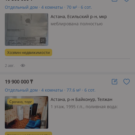
Отдельный дом · 4 комнаты · 70 м² · 6 сот.
Астана, Есильский р-н, мкр
Пригородный, Гвоздика 58
меблирована полностью
Хозяин недвижимости
2 авг.
19 900 000
₸
Отдельный дом · 4 комнаты · 77.6 м² · 6 сот.
Астана, р-н Байконур, Телжан
Срочно, торг
Шонанулы 30
1 этаж, 1995 г.п., поливная вода:
постоянно, электричество: есть,
потолки 3м., меблирована частично,
Теплый, уютный дом общей
площадью 74 кв м. 6 соток земли.