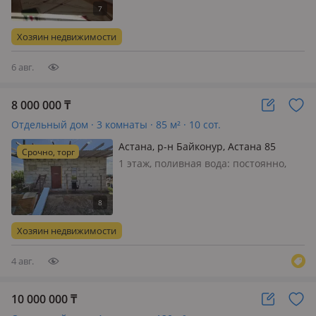
стоит на высоте, весной не
затопливает! Проведены трубы для
тёплого пола, электричество есть!
Хозяин недвижимости
Санузел в доме! Дом не огорожен, 10
сот…
6 авг.
8 000 000
₸
Отдельный дом · 3 комнаты · 85 м² · 10 сот.
Астана, р-н Байконур, Астана 85
Срочно, торг
1 этаж, поливная вода: постоянно,
электричество: есть, газ:
автономный, потолки 2.8м.,
меблирована частично, Дом Нужна
замена батарей Косметический
Хозяин недвижимости
ремонт Обмен не интересует
4 авг.
10 000 000
₸