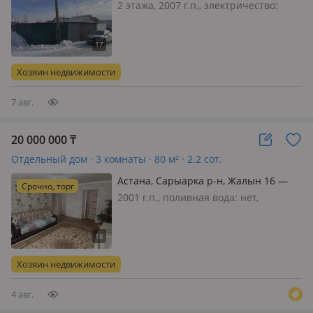
2 этажа, 2007 г.п., электричество:
есть, газ: нет, потолки 2.7м.,
меблирована полностью, 🏡
Продаются 2 дома на одном участке!
Продается благоустроенный участок
Хозяин недвижимости
площадью 9 соток с двумя домами.
Осно…
7 авг.
20 000 000
₸
Отдельный дом · 3 комнаты · 80 м² · 2.2 сот.
Астана, Сарыарка р-н, Жалын 16 —
Срочно, торг
Миржакып Дулатова
2001 г.п., поливная вода: нет,
электричество: есть, газ:
магистральный, потолки 2.5м.,
меблирована частично, В ипотеку не
проходит ‼️ Дома выполнен свежий
Хозяин недвижимости
косметический ремонт. В шаговой
доступнос…
4 авг.