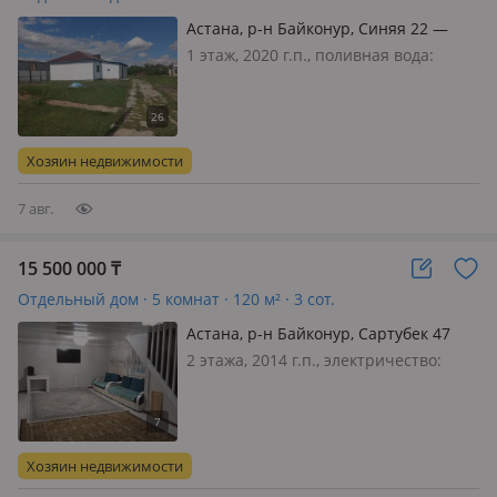
Астана, р-н Байконур, Синяя 22 —
Ноходитсья возле Водохранилеще
1 этаж, 2020 г.п., поливная вода:
коянды
постоянно, электричество: есть, газ:
нет, потолки 2м., меблирована
полностью, Дом находитсья в дачном
посёлке рядом с водохранилещем
Хозяин недвижимости
коянды можно рыбачить, купатсья…
7 авг.
15 500 000
₸
Отдельный дом · 5 комнат · 120 м² · 3 сот.
Астана, р-н Байконур, Сартубек 47
2 этажа, 2014 г.п., электричество:
есть, потолки 2.3м., меблирована
полностью
Хозяин недвижимости