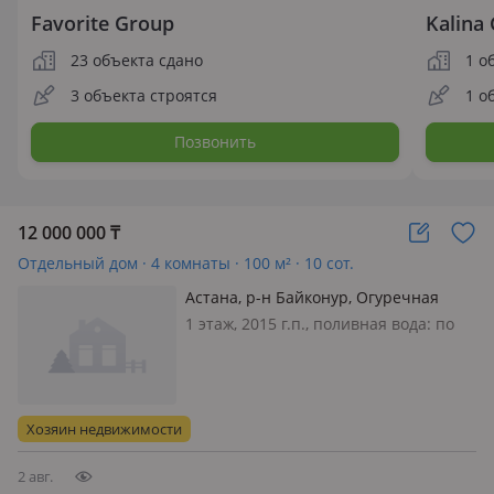
Favorite Group
Kalina
23 объекта сдано
1 о
3 объекта строятся
1 о
Позвонить
12 000 000
₸
Отдельный дом · 4 комнаты · 100 м² · 10 сот.
Астана, р-н Байконур, Огуречная
улица 64
1 этаж, 2015 г.п., поливная вода: по
расписанию, электричество: есть,
потолки 3м., Продаётся дом 100 м², 4
комнаты. Дом расположен вдоль
дороги, участок 10 соток. Рядом зона
Хозяин недвижимости
отдыха и речка — отличн…
2 авг.