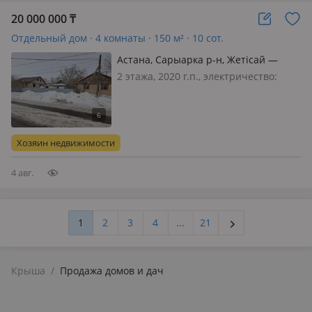
20 000 000
₸
Отдельный дом · 4 комнаты · 150 м² · 10 сот.
Астана, Сарыарка р-н, Жетісай —
Малахова
2 этажа, 2020 г.п., электричество:
есть, газ: можно подключить, потолки
3.2м., Продам земельный участок 10
соток в черте города. Территория
угловая, огорожена металлическим
Хозяин недвижимости
забором, заезд с дву…
4 авг.
1
2
3
4
...
21
Крыша
/
Продажа домов и дач