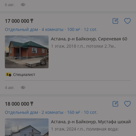
6 авг.
17 000 000
₸
Отдельный дом · 4 комнаты · 100 м² · 12 сот.
Астана, р-н Байконур, Сиреневая 60
— ЭТО ЗА ГОРОДОМ. 15км.
1 этаж, 2018 г.п., потолки 2.7м.,
меблирована частично, Дача · 4
комнаты · 100 м² · 12 соток · 1 этаж
Газобетонный блок · 2018 год · р-н
Байконур Вода поливная каждое лето
Специалист
подается Вода питевая…
4 авг.
18 000 000
₸
Отдельный дом · 2 комнаты · 160 м² · 10 сот.
Астана, р-н Байконур, Мустафа шокай
32 — Супер маркет Олжа рядом
1 этаж, 2024 г.п., поливная вода:
Мечеть
постоянно, электричество: есть, газ: