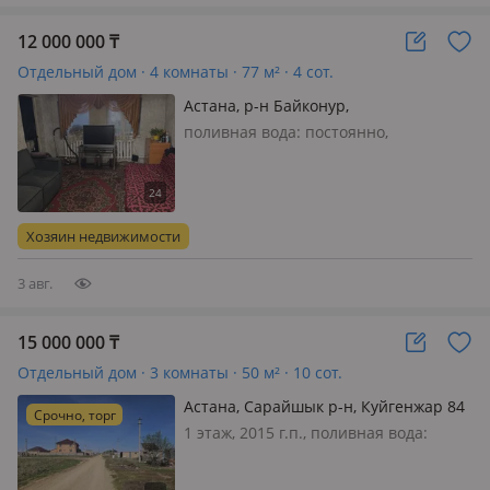
12 000 000
₸
Отдельный дом · 4 комнаты · 77 м² · 4 сот.
Астана, р-н Байконур,
Шортандинская 18 — Кеменгерулы
поливная вода: постоянно,
электричество: есть, газ: можно
подключить, Жилой дом, постройки
рядом снесены, есть фундамент для
нового дома. Есть угольник и огород.
Хозяин недвижимости
Септик и водопровод в доме.
Имеетс…
3 авг.
15 000 000
₸
Отдельный дом · 3 комнаты · 50 м² · 10 сот.
Астана, Сарайшык р-н, Куйгенжар 84
Срочно, торг
— Возле Куйгенжар
1 этаж, 2015 г.п., поливная вода:
постоянно, электричество: есть, газ:
можно подключить, потолки 3м.,