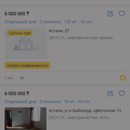
6 000 000
₸
Отдельный дом · 3 комнаты · 120 м² · 10 сот.
Астана, 27
Срочно, торг
2010 г.п., электричество: можно
подключить, Недостроенный
Хозяин недвижимости
7 авг.
6 000 000
₸
Отдельный дом · 3 комнаты · 78 м² · 10 сот.
Астана, р-н Байконур, Цветочная 15
— Кояндинский пляж
2021 г.п., электричество: есть,
Продаётся Дача 3-х комнатная. Дом