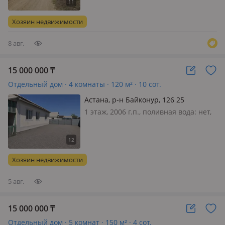
меблирована частично, Жағдайы
жақсы жасалған осы бағаға шамалас
Хозяин недвижимости
автокөлікке ауысуға болады
8 авг.
15 000 000
₸
Отдельный дом · 4 комнаты · 120 м² · 10 сот.
Астана, р-н Байконур, 126 25
1 этаж, 2006 г.п., поливная вода: нет,
электричество: есть, газ: можно
подключить, потолки 3м.,
меблирована частично, Продаётся
светлый и ухоженный дом,
Хозяин недвижимости
полностью готовый для комфортного
проживания…
5 авг.
15 000 000
₸
Отдельный дом · 5 комнат · 150 м² · 4 сот.